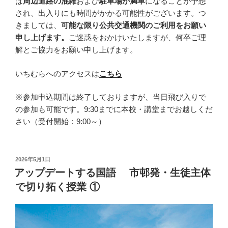
は
周辺道路の混雑
および
駐車場が満車
になることが予想
され、出入りにも時間がかかる可能性がございます。つ
きましては、
可能な限り公共交通機関のご利用をお願い
申し上げます。
ご迷惑をおかけいたしますが、何卒ご理
解とご協力をお願い申し上げます。
いちむらへのアクセスは
こちら
※参加申込期間は終了しておりますが、当日飛び入りで
の参加も可能です。9:30までに本校・講堂までお越しくだ
さい（受付開始：9:00～）
投
2026年5月1日
稿
アップデートする国語 市邨発・生徒主体
日:
で切り拓く授業 ①