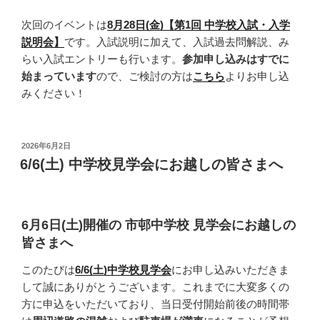
次回のイベントは
8月28日(金)【第1回 中学校入試・入学
説明会】
です。入試説明に加えて、入試過去問解説、み
らい入試エントリーも行います。
参加申し込みはすでに
始まっています
ので、ご検討の方は
こちら
よりお申し込
みください！
投
2026年6月2日
稿
6/6(土) 中学校見学会にお越しの皆さまへ
日:
6月6日(土)開催の 市邨中学校 見学会にお越しの
皆さまへ
このたびは
6/6(土)中学校見学会
にお申し込みいただきま
して誠にありがとうございます。これまでに大変多くの
方に申込をいただいており、当日受付開始前後の時間帯