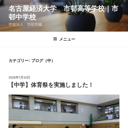
コ
名古屋経済大学 市邨高等学校｜市
ン
邨中学校
テ
ン
学校法人 市邨学園
ツ
へ
メニュー
ス
キ
ッ
カテゴリー:
ブログ（中）
プ
投
2026年7月10日
稿
【中学】体育祭を実施しました！
日: