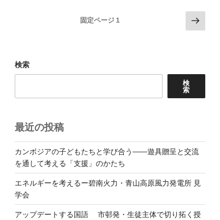
投
次
固定ページ
1
の
稿
ペ
の
ー
ペ
ジ
検索
ー
検
ジ
索
送
り
最近の投稿
カンボジアの子どもたちと学び合う――遊具贈呈と交流
を通して考える「支援」のかたち
エネルギーを考えるー碧南火力・青山高原風力発電所 見
学会
アップデートする国語 市邨発・生徒主体で切り拓く授