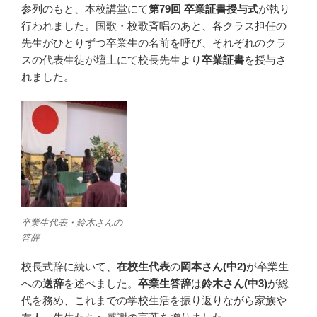
参列のもと、本校講堂にて
第79回 卒業証書授与式
が執り
行われました。国歌・校歌斉唱のあと、各クラス担任の
先生がひとりずつ卒業生の名前を呼び、それぞれのクラ
スの代表生徒が壇上にて校長先生より
卒業証書
を授与さ
れました。
卒業生代表・鈴木さんの
答辞
校長式辞に続いて、
在校生代表
の
岡本さん(中2)
が卒業生
への
送辞
を述べました。
卒業生答辞
は
鈴木さん(中3)
が総
代を務め、これまでの学校生活を振り返りながら家族や