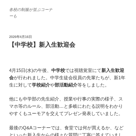
各校の制服が並ぶコーナ
ーも
投
2026年4月16日
稿
【中学校】新入生歓迎会
日:
4月15日(水)の午後、
中学校
では視聴覚室にて
新入生歓迎
会
が行われました。中学生徒会役員の先輩たちが、新1年
生に対して
学校紹介
や
部活動紹介
等をしました。
他にも中学部の先生紹介、授業や行事の実際の様子、ス
マホ等のルール、部活動…と多岐にわたる説明をわかり
やすくもユーモアを交えてプレゼン発表していました。
最後のQ&Aコーナーでは、食堂では何が買えるか、など
といった新入生からの様々な質問に丁寧に答えていまし