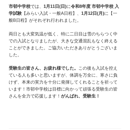
市邨中学校
では、
1月11日(日)
に
令和8年度 市邨中学校 入
学試験
【みらい入試・一般A日程】、
1月12日(月)
に【一
般B日程】がそれぞれ行われました。
両日とも大変気温が低く、特に二日目は雪のちらつく中
での入試となりましたが、大きな交通混乱もなく終える
ことができました。ご協力いただきありがとうございま
した。
受験生の皆さん、お疲れ様でした。
この後も入試を控え
ている人も多いと思いますが、体調を万全に、寒さに負
けず、本来の実力を十分に発揮してくれることを祈って
います！市邨中学校は目標に向かって頑張る受験生の皆
さんを全力で応援します！
がんばれ、受験生！