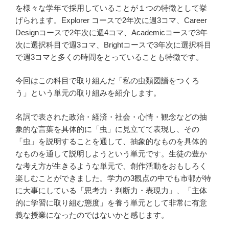
を様々な学年で採用していることが１つの特徴として挙
げられます。Explorer コースで2年次に週3コマ、Career
Designコースで2年次に週4コマ、Academicコースで3年
次に選択科目で週3コマ、Brightコースで3年次に選択科目
で週3コマと多くの時間をとっていることも特徴です。
今回はこの科目で取り組んだ「私の虫類図譜をつくろ
う」という単元の取り組みを紹介します。
名詞で表された政治・経済・社会・心情・観念などの抽
象的な言葉を具体的に「虫」に見立てて表現し、その
「虫」を説明することを通して、抽象的なものを具体的
なものを通して説明しようという単元です。生徒の豊か
な考え方が生きるような単元で、創作活動をおもしろく
楽しむことができました。学力の3観点の中でも市邨が特
に大事にしている「思考力・判断力・表現力」、「主体
的に学習に取り組む態度」を養う単元として非常に有意
義な授業になったのではないかと感じます。