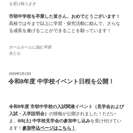
を受け取ります
市邨中学校を卒業した皆さん、おめでとうございます！
高校では今まで以上に学習・探究活動に励んで、さらな
る成長を遂げることができることを願っています！
ホームルームに臨む卒業
生たち
投
2026年3月13日
稿
令和8年度 中学校イベント日程を公開！
日:
令和8年度 市邨中学校の入試関連イベント（見学会および
入試・入学説明会）
の情報が公開されました！ただい
ま、
6/6(土) 中学校見学会の参加申し込み
を受け付けてい
ます！
参加申込ページはこちら！