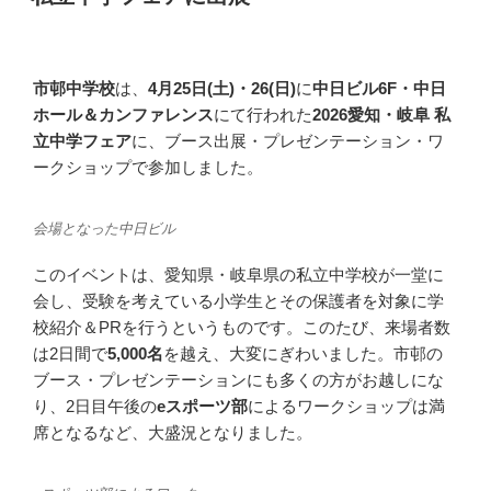
日:
市邨中学校
は、
4月25日(土)・26(日)
に
中日ビル6F・中日
ホール＆カンファレンス
にて行われた
2026愛知・岐阜 私
立中学フェア
に、ブース出展・プレゼンテーション・ワ
ークショップで参加しました。
会場となった中日ビル
このイベントは、愛知県・岐阜県の私立中学校が一堂に
会し、受験を考えている小学生とその保護者を対象に学
校紹介＆PRを行うというものです。このたび、来場者数
は2日間で
5,000名
を越え、大変にぎわいました。市邨の
ブース・プレゼンテーションにも多くの方がお越しにな
り、2日目午後の
eスポーツ部
によるワークショップは満
席となるなど、大盛況となりました。