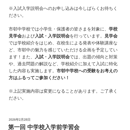
※入試入学説明会へのお申し込みは今しばらくお待ちく
ださい。
市邨中学校では小学生・保護者の皆さまを対象に、
学校
見学会
および
入試・入学説明会
を行っています。
見学会
では学校紹介をはじめ、在校生による発表や体験講座な
ど、市邨中の魅力を感じていただける企画を予定してい
ます！また、
入試・入学説明会
では、出題の傾向と対策
や、過去問題の解説など、学校紹介に加えて入試に特化
した内容も実施します。
市邨中学校への受験をお考えの
方はふるってご参加ください！
※上記実施内容は変更になることがあります。ご了承く
ださい。
投
2026年2月28日
稿
第一回 中学校入学前学習会
日: