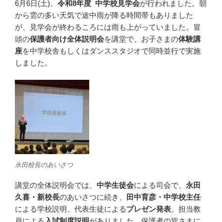
6月6日(土)、
令和8年度 中学校見学会
が行われました。朝
から雲の多い天気で途中雨が降る時間帯もありました
が、見学会が終わるころには雨も上がっていました。冒
頭の
保護者向け全体説明会
を講堂で、お子さまの
体験講
座
を中学校舎もしくはダンススタジオで同時並行で実施
しました。
永田校長のあいさつ
講堂の全体説明会では、
中学生徒会
による司会で、
永田
久喜・新校長
のあいさつに続き、
田中育彦・中学校主任
による学校説明、代表生徒による
プレゼン発表
、担当教
員による
入試制度説明
がありました。保護者の皆さまに