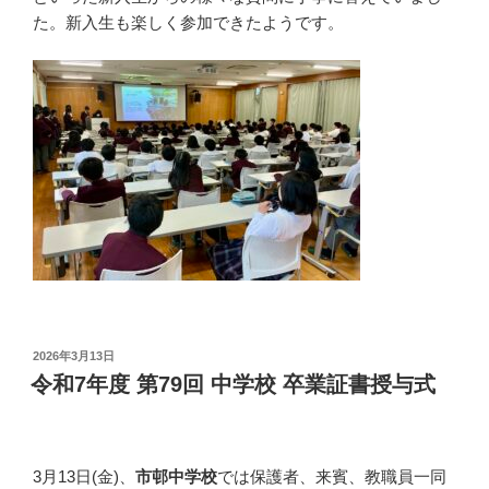
た。新入生も楽しく参加できたようです。
投
2026年3月13日
稿
令和7年度 第79回 中学校 卒業証書授与式
日:
3月13日(金)、
市邨中学校
では保護者、来賓、教職員一同