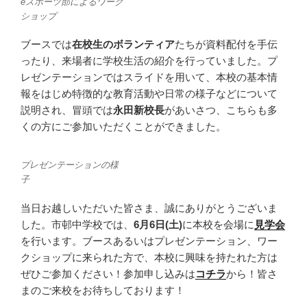
eスポーツ部によるワーク
ショップ
ブースでは
在校生のボランティア
たちが資料配付を手伝
ったり、来場者に学校生活の紹介を行っていました。プ
レゼンテーションではスライドを用いて、本校の基本情
報をはじめ特徴的な教育活動や日常の様子などについて
説明され、冒頭では
永田新校長
があいさつ、こちらも多
くの方にご参加いただくことができました。
プレゼンテーションの様
子
当日お越しいただいた皆さま、誠にありがとうございま
した。市邨中学校では、
6月6日(土)
に本校を会場に
見学会
を行います。ブースあるいはプレゼンテーション、ワー
クショップに来られた方で、本校に興味を持たれた方は
ぜひご参加ください！参加申し込みは
コチラ
から！皆さ
まのご来校をお待ちしております！