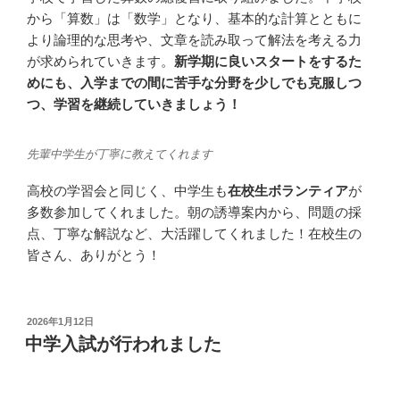
から「算数」は「数学」となり、基本的な計算とともに
より論理的な思考や、文章を読み取って解法を考える力
が求められていきます。
新学期に良いスタートをするた
めにも、入学までの間に苦手な分野を少しでも克服しつ
つ、学習を継続していきましょう！
先輩中学生が丁寧に教えてくれます
高校の学習会と同じく、中学生も
在校生ボランティア
が
多数参加してくれました。朝の誘導案内から、問題の採
点、丁寧な解説など、大活躍してくれました！在校生の
皆さん、ありがとう！
投
2026年1月12日
稿
中学入試が行われました
日: