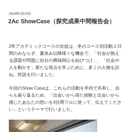
投
2024年1月23日
稿
2Ac ShowCase（探究成果中間報告会）
日:
2年アカデミックコースの生徒は、冬のコース別活動２日
間のみならず、夏休み以降様々な機会で、「社会が抱え
る課題や問題に自分の興味関心を結びつけ」、「社会や
人を動かす」新たな視点を学ぶために、多くの人物を訪
ね、対談を行いました。
今回のShow Caseは、これらの活動を学内で共有し、自
らも振り返るため、「出会いから得た経験と出会いから
感じたあなたの想いを3分間フルに使って、伝えてくださ
い」というテーマで行いました。