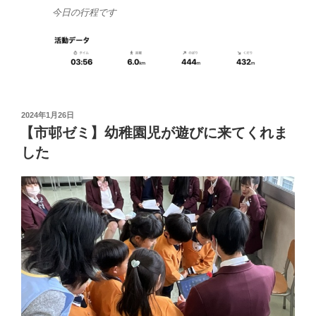
今日の行程です
投
2024年1月26日
稿
【市邨ゼミ】幼稚園児が遊びに来てくれま
日:
した