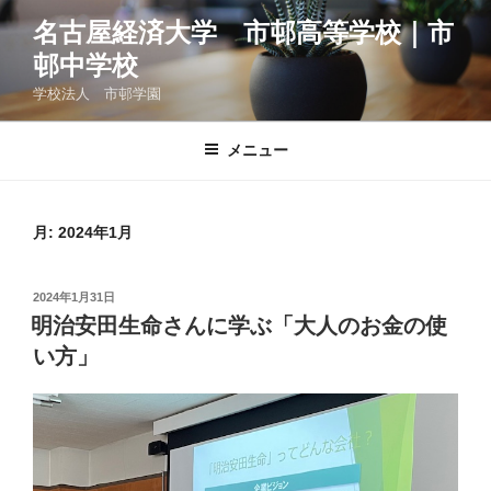
コ
名古屋経済大学 市邨高等学校｜市
ン
邨中学校
テ
ン
学校法人 市邨学園
ツ
へ
メニュー
ス
キ
ッ
月:
2024年1月
プ
投
2024年1月31日
稿
明治安田生命さんに学ぶ「大人のお金の使
日:
い方」