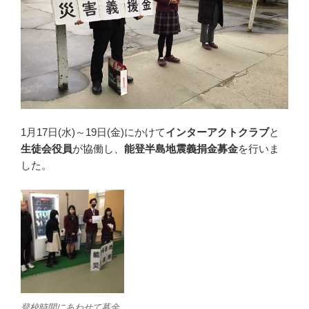
1月17日(水)～19日(金)にかけて
インターアクトクラブ
と
生徒会役員
が協働し、
能登半島地震義捐金募金
を行いま
した。
登校時間にあわせて募金