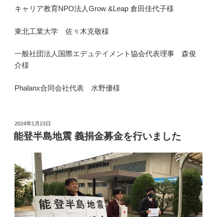
キャリア教育NPO法人Grow &Leap 倉田佳代子様
東北工業大学 佐々木克敬様
一般社団法人国際エデュテイメント協会代表理事 森俊
介様
Phalanx合同会社代表 水野優様
投
2024年1月23日
稿
能登半島地震 義捐金募金を行いました
日: