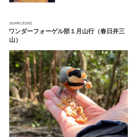
投
2024年1月29日
稿
ワンダーフォーゲル部１月山行（春日井三
日:
山）