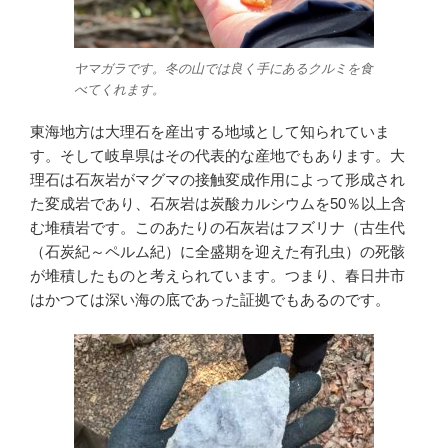
ヤマガラです。冬の山では良く手にあるクルミを食
べてくれます。
東海地方は大理石を産出する地域として知られていま
す。そして岐阜県はその代表的な産地でもあります。大
理石は石灰岩がマグマの接触変成作用によって形成され
た変成岩であり、石灰岩は炭酸カルシウムを50％以上含
む堆積岩です。このあたりの石灰岩はフズリナ（古生代
（石炭紀～ペルム紀）に全盛期を迎えた有孔虫）の死骸
が堆積したものと考えられています。つまり、春日井市
はかつては深い海の底であった証拠でもあるのです。