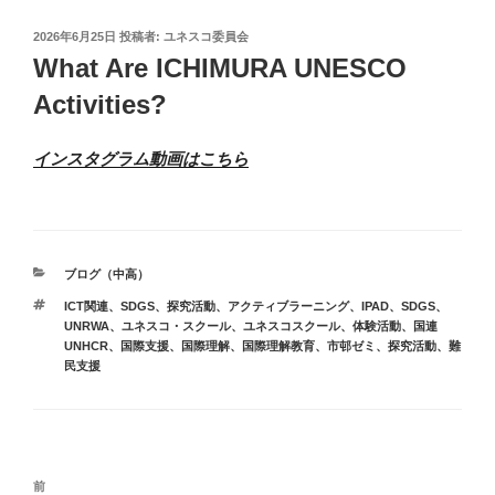
投
2026年6月25日
投稿者:
ユネスコ委員会
稿
What Are ICHIMURA UNESCO
日:
Activities?
インスタグラム動画はこちら
カ
ブログ（中高）
テ
タ
ICT関連、SDGS、探究活動、アクティブラーニング
、
IPAD
、
SDGS
、
ゴ
グ
UNRWA
、
ユネスコ・スクール
、
ユネスコスクール
、
体験活動
、
国連
リ
UNHCR
、
国際支援
、
国際理解
、
国際理解教育
、
市邨ゼミ
、
探究活動
、
難
ー
民支援
投
前
前