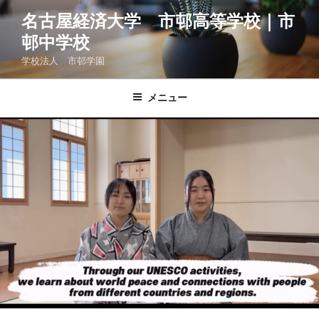
コ
名古屋経済大学 市邨高等学校｜市
ン
邨中学校
テ
ン
学校法人 市邨学園
ツ
へ
メニュー
ス
キ
ッ
プ