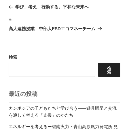
稿
の
学び、考え、行動する。平和な未来へ
ナ
投
ビ
稿
次
次
ゲ
の
高大連携授業 中部大ESDエコマネーチーム
投
ー
稿
シ
ョ
検索
ン
検
索
最近の投稿
カンボジアの子どもたちと学び合う――遊具贈呈と交流
を通して考える「支援」のかたち
エネルギーを考えるー碧南火力・青山高原風力発電所 見