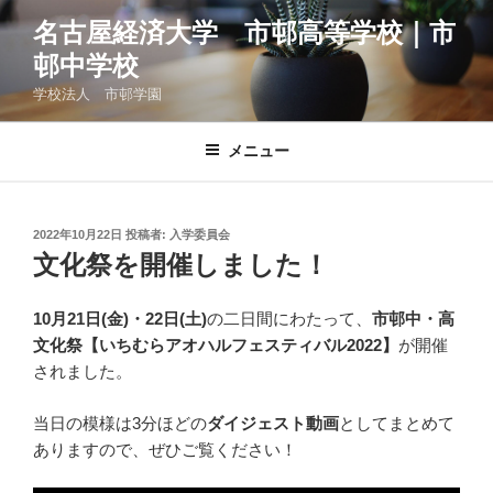
コ
名古屋経済大学 市邨高等学校｜市
ン
邨中学校
テ
ン
学校法人 市邨学園
ツ
へ
メニュー
ス
キ
ッ
投
2022年10月22日
投稿者:
入学委員会
プ
稿
文化祭を開催しました！
日:
10月21日(金)・22日(土)
の二日間にわたって、
市邨中・高
文化祭【いちむらアオハルフェスティバル2022】
が開催
されました。
当日の模様は3分ほどの
ダイジェスト動画
としてまとめて
ありますので、ぜひご覧ください！