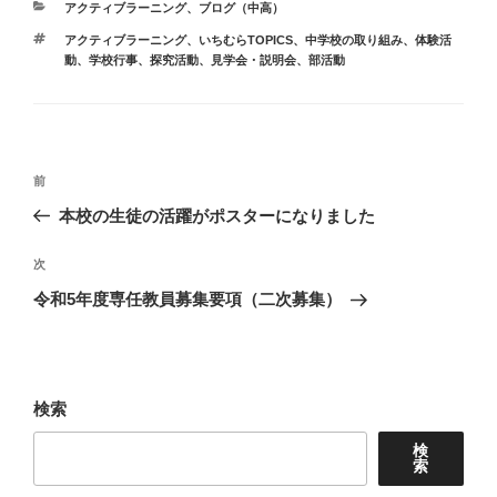
カ
アクティブラーニング
、
ブログ（中高）
テ
タ
アクティブラーニング
、
いちむらTOPICS
、
中学校の取り組み
、
体験活
ゴ
グ
動
、
学校行事
、
探究活動
、
見学会・説明会
、
部活動
リ
ー
投
前
前
稿
の
本校の生徒の活躍がポスターになりました
ナ
投
ビ
稿
次
次
ゲ
の
令和5年度専任教員募集要項（二次募集）
投
ー
稿
シ
ョ
検索
ン
検
索