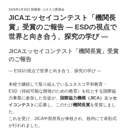
投
2026年1月30日
投稿者:
ユネスコ委員会
稿
JICAエッセイコンテスト「機関長
日:
賞」受賞のご報告 ― ESDの視点で
世界と向き合う、探究の学び ―
JICAエッセイコンテスト「機関長賞」受賞
のご報告
― ESDの視点で世界と向き合う、探究の学び ―
本校で継続して取り組んでいるユネスコ平和教育・
ESD（持続可能な開発のための教育）を柱とする国際協
力事業に参加した生徒が、
国際協力機構（JICA）
エッセ
イコンテスト
に応募し、このたび
機関長賞
を受賞しまし
た。
これを受け、
JICA中部
所長が来校され、校内にて表彰式
が行われました。