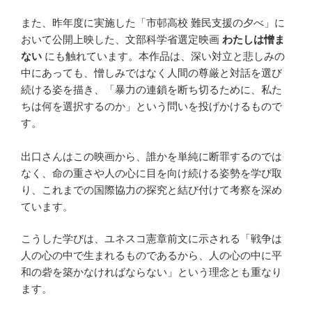
また、昨年度に実施した「市邨高校 難民支援の夕べ」に
おいて公開上映した、文部科学省選定映画
わたしは憎ま
ない
にも触れています。本作品は、深い対立と悲しみの
中にあっても、憎しみではなく人間の尊厳と対話を選び
続ける姿を描き、「暴力の連鎖を断ち切るために、私た
ちは何を選択するのか」という問いを投げかけるもので
す。
出口さんはこの映画から、誰かを単純に断罪するのでは
なく、命の重さや人の心に目を向け続ける姿勢を学び取
り、これまでの国際協力の探究と結び付けて考察を深め
ています。
こうした学びは、ユネスコ憲章前文に示される「戦争は
人の心の中で生まれるものであるから、人の心の中に平
和の砦を築かなければならない」という理念とも重なり
ます。