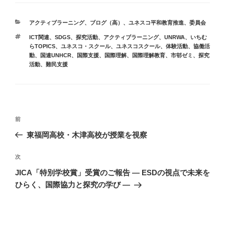
カ
アクティブラーニング
、
ブログ（高）
、
ユネスコ平和教育推進
、
委員会
テ
タ
ICT関連、SDGS、探究活動、アクティブラーニング
、
UNRWA
、
いちむ
ゴ
グ
らTOPICS
、
ユネスコ・スクール
、
ユネスコスクール
、
体験活動
、
協働活
リ
動
、
国連UNHCR
、
国際支援
、
国際理解
、
国際理解教育
、
市邨ゼミ
、
探究
ー
活動
、
難民支援
投
前
前
稿
の
東福岡高校・木津高校が授業を視察
ナ
投
ビ
稿
次
次
ゲ
の
JICA「特別学校賞」受賞のご報告 ― ESDの視点で未来を
投
ー
ひらく、国際協力と探究の学び ―
稿
シ
ョ