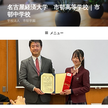
コ
名古屋経済大学 市邨高等学校｜市
ン
邨中学校
テ
ン
学校法人 市邨学園
ツ
へ
メニュー
ス
キ
ッ
プ