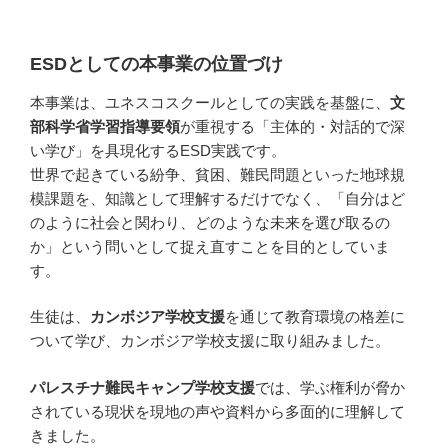
ESDとしての本事業の位置づけ
本事業は、ユネスコスクールとしての実践を基盤に、
文
部科学省
学習指導要領
が重視する「主体的・対話的で深
い学び」を具現化するESD実践です。
世界で起きている紛争、貧困、難民問題といった地球規
模課題を、知識として理解するだけでなく、「自分はど
のように社会と関わり、どのような未来を選び取るの
か」という問いとして捉え直すことを目的としていま
す。
生徒は、
カンボジア学校支援
を通じて教育環境の格差に
ついて学び、カンボジア学校支援に取り組みました。
パレスチナ難民キャンプ学校支援
では、学ぶ権利が脅か
されている現状を現地の声や資料から多面的に理解して
きました。