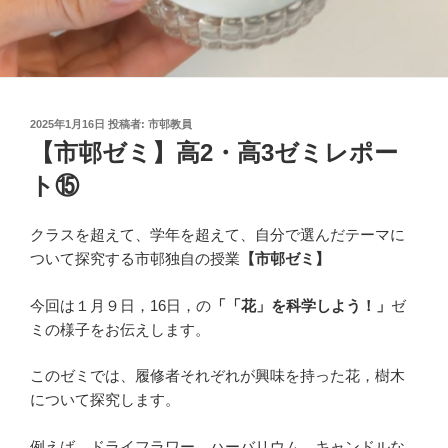
投
2025年1月16日
投稿者:
市邨教員
稿
【市邨ゼミ】高2・高3ゼミレポー
日:
ト⑮
クラスを超えて、学年を超えて、自分で選んだテーマに
ついて探究する市邨独自の授業
【市邨ゼミ】
今回は１月９日，
16
日，の
「「花」を科学しよう！」
ゼ
ミの様子をお伝えします。
このゼミでは、履修者それぞれが興味を持った花，樹木
について探究します。
例えば，ドライフラワー，ハーバリウム，キャンドルな