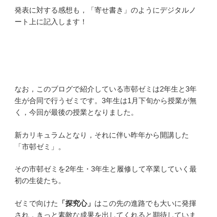
発表に対する感想も，「寄せ書き」のようにデジタルノ
ート上に記入します！
なお，このブログで紹介している市邨ゼミは
2
年生と
3
年
生が合同で行うゼミです。
3
年生は
1
月下旬から授業が無
く，今回が最後の授業となりました。
新カリキュラムとなり，それに伴い昨年から開講した
「市邨ゼミ」。
その市邨ゼミを2年生・3年生と履修して卒業していく最
初の生徒たち。
ゼミで向けた
「探究心」
はこの先の進路でも大いに発揮
され，きっと素敵な成果を出してくれると期待していま