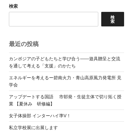
検索
ン
検
索
最近の投稿
カンボジアの子どもたちと学び合う――遊具贈呈と交流
を通して考える「支援」のかたち
エネルギーを考えるー碧南火力・青山高原風力発電所 見
学会
アップデートする国語 市邨発・生徒主体で切り拓く授
業 【夏休み 研修編】
女子体操部 インターハイ準V！
私立学校展に出展します