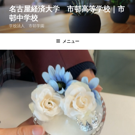
コ
名古屋経済大学 市邨高等学校｜市
ン
邨中学校
テ
ン
学校法人 市邨学園
ツ
へ
メニュー
ス
キ
ッ
プ