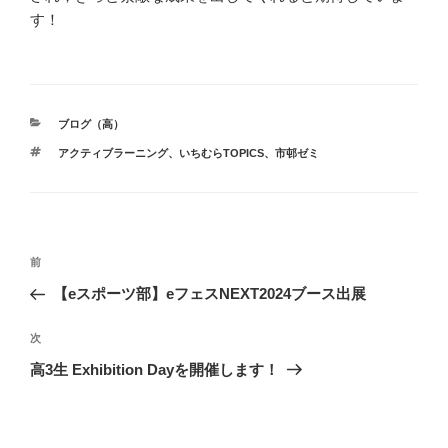
す！
カ
ブログ（高）
テ
タ
アクティブラーニング
、
いちむらTOPICS
、
市邨ゼミ
ゴ
グ
リ
ー
投
前
前
稿
の
【eスポーツ部】eフェスNEXT2024ブース出展
ナ
投
ビ
稿
次
次
ゲ
の
高3生 Exhibition Dayを開催します！
投
ー
稿
シ
ョ