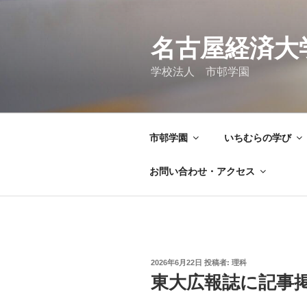
コ
ン
テ
名古屋経済大
ン
学校法人 市邨学園
ツ
へ
ス
キ
市邨学園
いちむらの学び
ッ
プ
お問い合わせ・アクセス
投
2026年6月22日
投稿者:
理科
稿
東大広報誌に記事
日: