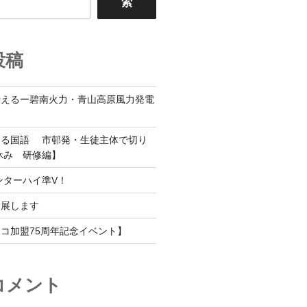
索
投稿
考えるー碧南火力・青山高原風力発電
する国語 市邨発・生徒主体で切り
休み 研修編】
ンターハイ準V！
出展します
コ加盟75周年記念イベント】
コメント