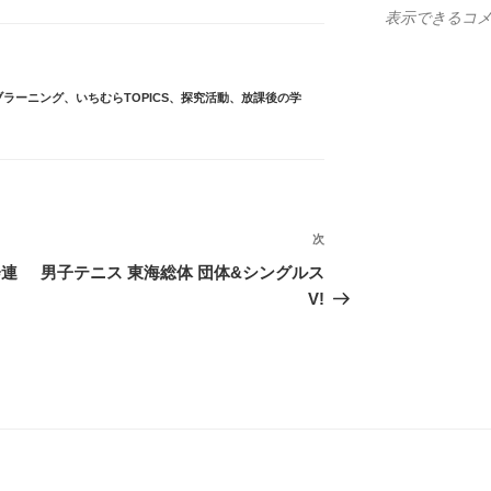
表示できるコ
ブラーニング
、
いちむらTOPICS
、
探究活動
、
放課後の学
次
次
の
会連
男子テニス 東海総体 団体&シングルス
投
V!
稿