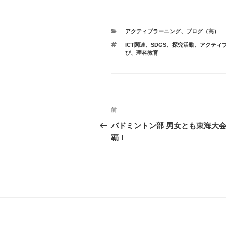
カ
アクティブラーニング
、
ブログ（高）
テ
タ
ICT関連、SDGS、探究活動、アクティ
ゴ
グ
び
、
理科教育
リ
ー
投
前
前
稿
の
バドミントン部 男女とも東海大
投
覇！
ナ
稿
ビ
ゲ
ー
シ