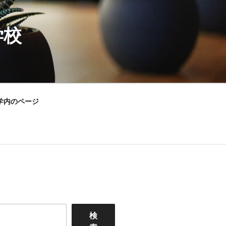
学校
学内のページ
検