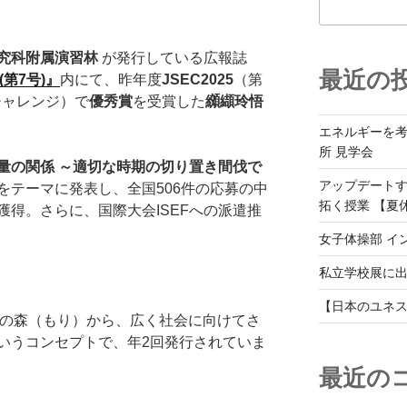
究科附属演習林
が発行している広報誌
最近の
a(第7号)』
内にて、昨年度
JSEC2025
（第
チャレンジ）で
優秀賞
を受賞した
纐纈玲悟
エネルギーを
所 見学会
量の関係 ～適切な時期の切り置き間伐で
アップデート
をテーマに発表し、全国506件の応募の中
拓く授業 【夏
得。さらに、国際大会ISEFへの派遣推
女子体操部 イ
私立学校展に
【日本のユネス
の森（もり）から、広く社会に向けてさ
いうコンセプトで、年2回発行されていま
最近の