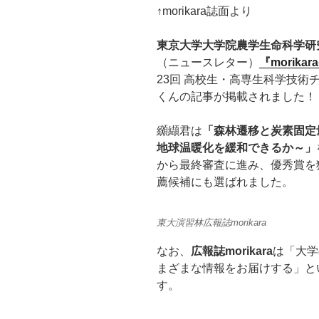
↑morikara誌面より
東京大学大学院農学生命科学研
（ニュースレター）
『morikar
23回 高校生・高専生科学技術
くんの記事が掲載されました！
纐纈君は
「森林遷移と炭素固定
地球温暖化を緩和できるか～」
から最終審査に進み、優秀賞を獲
薦候補にも選ばれました。
東大演習林広報誌morikara
なお、
広報誌morikara
は「大学
まざまな情報をお届けする」と
す。