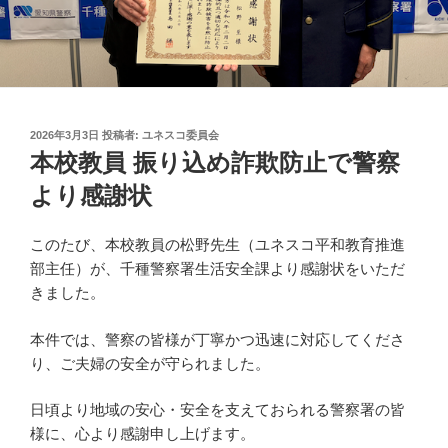
投
2026年3月3日
投稿者:
ユネスコ委員会
稿
本校教員 振り込め詐欺防止で警察
日:
より感謝状
このたび、本校教員の松野先生（ユネスコ平和教育推進
部主任）が、千種警察署生活安全課より感謝状をいただ
きました。
本件では、警察の皆様が丁寧かつ迅速に対応してくださ
り、ご夫婦の安全が守られました。
日頃より地域の安心・安全を支えておられる警察署の皆
様に、心より感謝申し上げます。