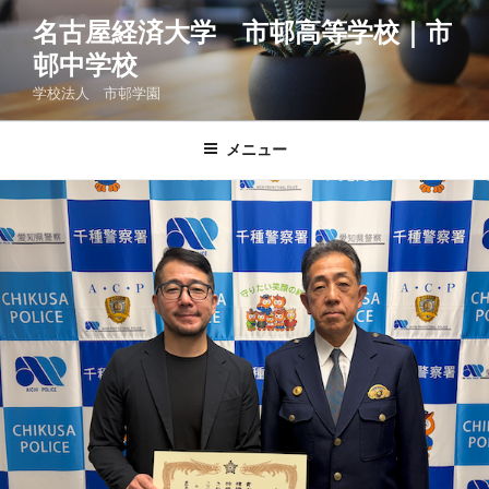
コ
名古屋経済大学 市邨高等学校｜市
ン
邨中学校
テ
ン
学校法人 市邨学園
ツ
へ
メニュー
ス
キ
ッ
プ