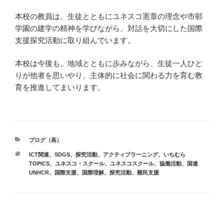
本校の教員は、生徒とともにユネスコ憲章の理念や市邨
学園の建学の精神を学びながら、対話を大切にした国際
支援探究活動に取り組んでいます。
本校は今後も、地域とともに歩みながら、生徒一人ひと
りが他者を思いやり、主体的に社会に関わる力を育む教
育を推進してまいります。
カ
ブログ（高）
テ
タ
ICT関連、SDGS、探究活動、アクティブラーニング
、
いちむら
ゴ
グ
TOPICS
、
ユネスコ・スクール
、
ユネスコスクール
、
協働活動
、
国連
リ
UNHCR
、
国際支援
、
国際理解
、
探究活動
、
難民支援
ー
投