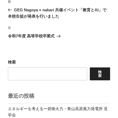
前
前
稿
の
GEG Nagoya × nabari 共催イベント「教育とAI」で
ナ
投
本校生徒が発表を行いました
ビ
稿
ゲ
次
次
の
ー
令和7年度 高等学校卒業式
投
シ
稿
ョ
ン
検索
検
索
最近の投稿
エネルギーを考えるー碧南火力・青山高原風力発電所 見
学会