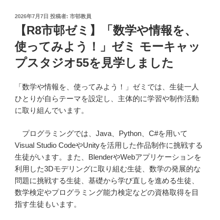
投
2026年7月7日
投稿者:
市邨教員
稿
【R8市邨ゼミ】「数学や情報を、
日:
使ってみよう！」ゼミ モーキャッ
プスタジオ55を見学しました
「数学や情報を、使ってみよう！」ゼミでは、生徒一人
ひとりが自らテーマを設定し、主体的に学習や制作活動
に取り組んでいます。
プログラミングでは、Java、Python、C#を用いて
Visual Studio CodeやUnityを活用した作品制作に挑戦する
生徒がいます。また、BlenderやWebアプリケーションを
利用した3Dモデリングに取り組む生徒、数学の発展的な
問題に挑戦する生徒、基礎から学び直しを進める生徒、
数学検定やプログラミング能力検定などの資格取得を目
指す生徒もいます。