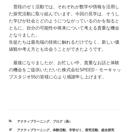
普段のゼミ活動では、それぞれが数学や情報を活用し
た探究活動に取り組んでいます。今回の見学は、そうし
た学びが社会とどのようにつながっているのかを知ると
ともに、自分の可能性や将来について考える貴重な機会
となりました。
生徒たちは最先端の技術に触れるだけでなく、新しい価
値観や考え方とも出会うことができたようです。
最後になりましたが、お忙しい中、貴重なお話と体験
の機会をご提供いただいた株式会社SPEED・モーキャッ
プスタジオ55の皆様に心より感謝申し上げます。
カ
アクティブラーニング
、
ブログ（高）
テ
タ
アクティブラーニング
、
体験活動
、
市邨ゼミ
、
探究活動
、
総合探究
ゴ