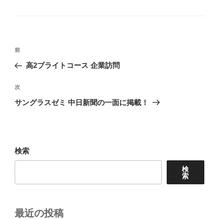
グ
リ
ー
投
前
前
稿
の
高2ブライトコース 企業訪問
ナ
投
ビ
稿
次
次
ゲ
の
サングラスゼミ 中日新聞の一面に掲載！
投
ー
稿
シ
ョ
検索
ン
検
索
最近の投稿