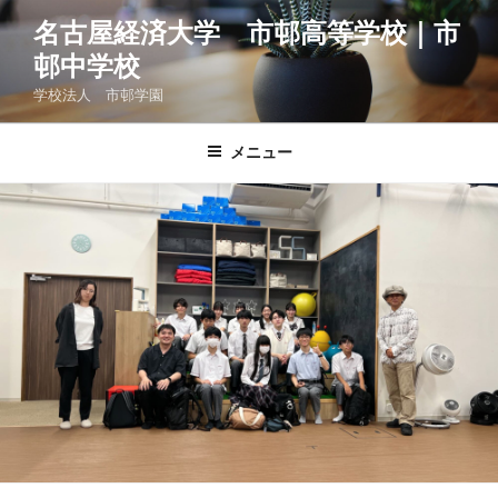
コ
名古屋経済大学 市邨高等学校｜市
ン
邨中学校
テ
ン
学校法人 市邨学園
ツ
へ
メニュー
ス
キ
ッ
プ