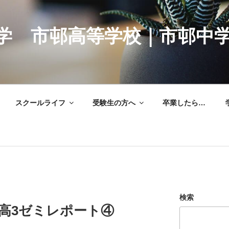
学 市邨高等学校｜市邨中
スクールライフ
受験生の方へ
卒業したら…
検索
高3ゼミレポート④