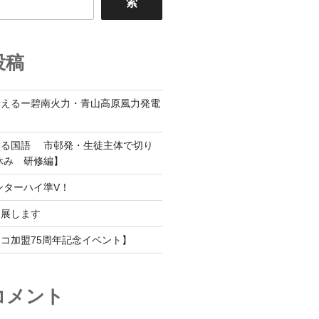
索
投稿
考えるー碧南火力・青山高原風力発電
する国語 市邨発・生徒主体で切り
休み 研修編】
ンターハイ準V！
出展します
コ加盟75周年記念イベント】
コメント