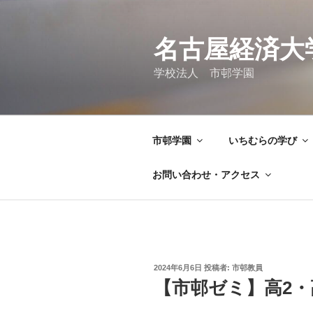
コ
ン
テ
名古屋経済大
ン
学校法人 市邨学園
ツ
へ
ス
キ
市邨学園
いちむらの学び
ッ
プ
お問い合わせ・アクセス
投
2024年6月6日
投稿者:
市邨教員
稿
【市邨ゼミ】高2・
日: