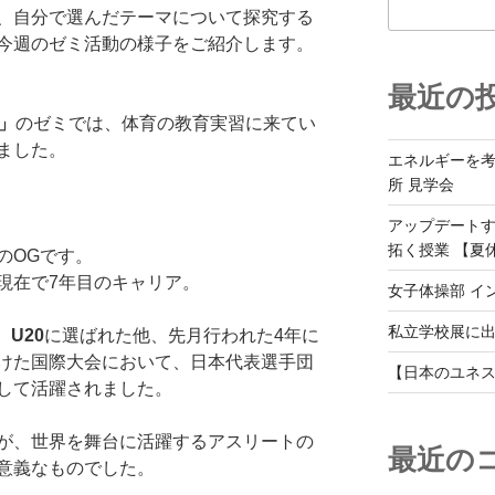
、自分で選んだテーマについて探究する
今週のゼミ活動の様子をご紹介します。
最近の
」
のゼミでは、体育の教育実習に来てい
ました。
エネルギーを
所 見学会
アップデート
拓く授業 【夏
のOGです。
現在で7年目のキャリア。
女子体操部 イ
私立学校展に
、U20
に選ばれた他、先月行われた4年に
けた国際大会において、日本代表選手団
【日本のユネス
して活躍されました。
が、世界を舞台に活躍するアスリートの
最近の
意義なものでした。