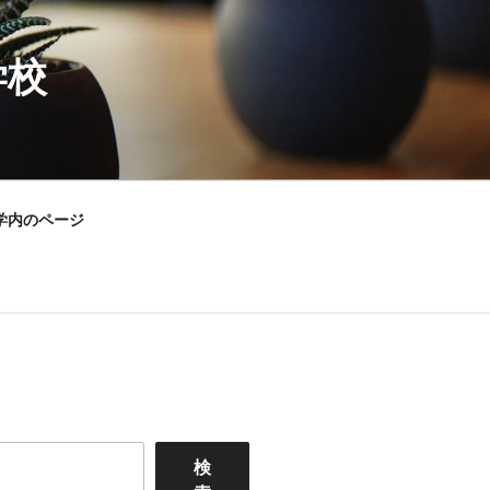
学校
学内のページ
検