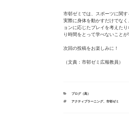
市邨ゼミでは、スポーツに関す
実際に身体を動かすだけでなく
ョンに応じたプレイを考えたり
り時間をとって学べないことが
次回の投稿をお楽しみに！
（文責：市邨ゼミ広報教員）
カ
ブログ（高）
テ
タ
アクティブラーニング
、
市邨ゼミ
ゴ
グ
リ
ー