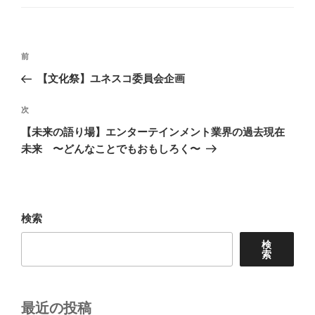
投
前
前
稿
の
【文化祭】ユネスコ委員会企画
ナ
投
ビ
稿
次
次
ゲ
の
【未来の語り場】エンターテインメント業界の過去現在
投
ー
未来 〜どんなことでもおもしろく〜
稿
シ
ョ
ン
検索
検
索
最近の投稿