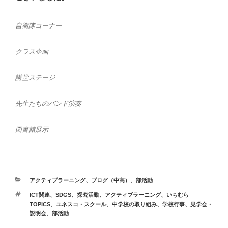
自衛隊コーナー
クラス企画
講堂ステージ
先生たちのバンド演奏
図書館展示
カ
アクティブラーニング
、
ブログ（中高）
、
部活動
テ
タ
ICT関連、SDGS、探究活動、アクティブラーニング
、
いちむら
ゴ
グ
TOPICS
、
ユネスコ・スクール
、
中学校の取り組み
、
学校行事
、
見学会・
リ
説明会
、
部活動
ー