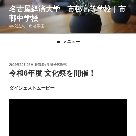
コ
名古屋経済大学 市邨高等学校｜市
ン
邨中学校
テ
ン
学校法人 市邨学園
ツ
へ
メニュー
ス
キ
ッ
投
2024年10月22日
投稿者:
生徒会広報部
プ
稿
令和6年度 文化祭を開催！
日:
ダイジェストムービー