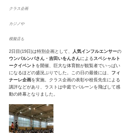
クラス企画
カジノや
模擬店も
2日目(19日)は特別企画として、
人気インフルエンサー
の
ウンパルンパさん・吉田いをんさん
による
スペシャルト
ークイベント
を開催、巨大な体育館が観覧者でいっぱい
になるほどの盛況ぶりでした。この日の最後には、
フィ
ナーレ企画
を実施。クラス企画の表彰や校長先生による
講評などがあり、ラストは中庭でバルーンを飛ばして感
動の終幕となりました。