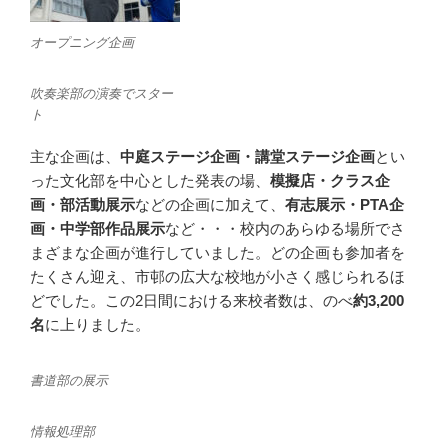
オープニング企画
吹奏楽部の演奏でスター
ト
主な企画は、
中庭ステージ企画・講堂ステージ企画
とい
った文化部を中心とした発表の場、
模擬店・クラス企
画・部活動展示
などの企画に加えて、
有志展示・PTA企
画・中学部作品展示
など・・・校内のあらゆる場所でさ
まざまな企画が進行していました。どの企画も参加者を
たくさん迎え、市邨の広大な校地が小さく感じられるほ
どでした。この2日間における来校者数は、のべ
約3,200
名
に上りました。
書道部の展示
情報処理部