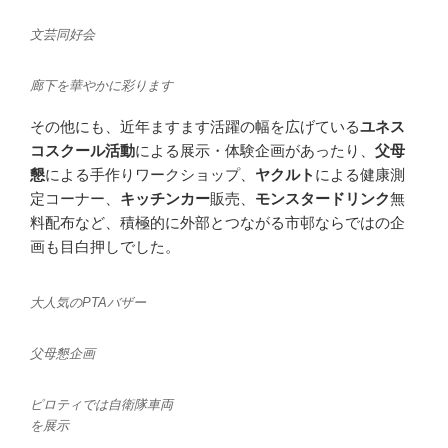
文芸同好会
廊下を華やかに彩ります
その他にも、近年ますます活躍の幅を広げている
ユネス
コスクール活動
による展示・体験企画があったり、
父母
懇
による手作りワークショップ、
ヤクルト
による健康測
定コーナー、
キッチンカー
販売、
モンスタードリンク
無
料配布など、積極的に外部とつながる市邨ならではの企
画も目白押しでした。
大人気のPTAバザー
父母懇企画
ピロティでは自衛隊車両
を展示