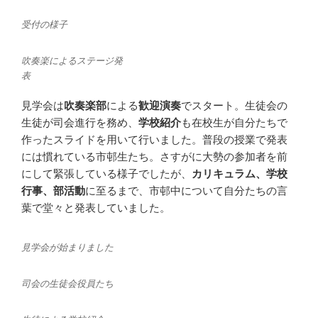
受付の様子
吹奏楽によるステージ発
表
見学会は
吹奏楽部
による
歓迎演奏
でスタート。生徒会の
生徒が司会進行を務め、
学校紹介
も在校生が自分たちで
作ったスライドを用いて行いました。普段の授業で発表
には慣れている市邨生たち。さすがに大勢の参加者を前
にして緊張している様子でしたが、
カリキュラム、学校
行事、部活動
に至るまで、市邨中について自分たちの言
葉で堂々と発表していました。
見学会が始まりました
司会の生徒会役員たち