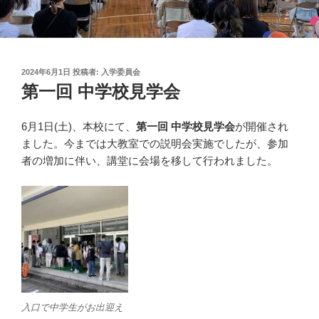
投
2024年6月1日
投稿者:
入学委員会
稿
第一回 中学校見学会
日:
6月1日(土)、本校にて、
第一回 中学校見学会
が開催され
ました。今までは大教室での説明会実施でしたが、参加
者の増加に伴い、講堂に会場を移して行われました。
入口で中学生がお出迎え