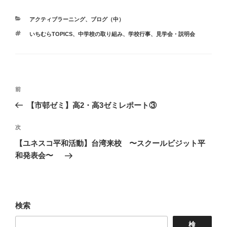
カ
アクティブラーニング
、
ブログ（中）
テ
タ
いちむらTOPICS
、
中学校の取り組み
、
学校行事
、
見学会・説明会
ゴ
グ
リ
ー
投
前
前
稿
の
【市邨ゼミ】高2・高3ゼミレポート③
ナ
投
ビ
稿
次
次
ゲ
の
【ユネスコ平和活動】台湾来校 〜スクールビジット平
投
ー
和発表会〜
稿
シ
ョ
ン
検索
検