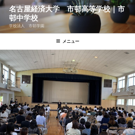
コ
名古屋経済大学 市邨高等学校｜市
ン
邨中学校
テ
ン
学校法人 市邨学園
ツ
へ
メニュー
ス
キ
ッ
プ