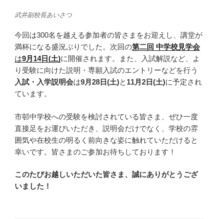
武井副校長あいさつ
今回は300名を越える参加者の皆さまをお迎えし、講堂が
満杯になる盛況ぶりでした。次回の
第二回 中学校見学会
は
9月14日(土)
に開催されます。また、入試解説など、よ
り受験に向けた説明・専願入試のエントリーなどを行う
入試・入学説明会
は
9月28日(土)
と
11月2日(土)
に予定され
ています。
市邨中学校への受験を検討されている皆さま、ぜひ一度
直接足をお運びいただき、説明会だけでなく、学校の雰
囲気や在校生の明るく前向きな姿に触れていただけると
幸いです。皆さまのご参加お待ちしております！
このたびお越しいただいた皆さま、誠にありがとうござ
いました！