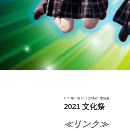
投
2021年10月22日
投稿者:
生徒会
稿
2021 文化祭
日:
≪リンク≫