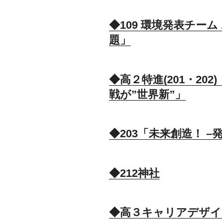
◆109 環境発表チー
題」
◆高２特進(201・20
戦が”世界新”」
◆203「未来創造！ 
◆212神社
◆高３キャリアデザイン(