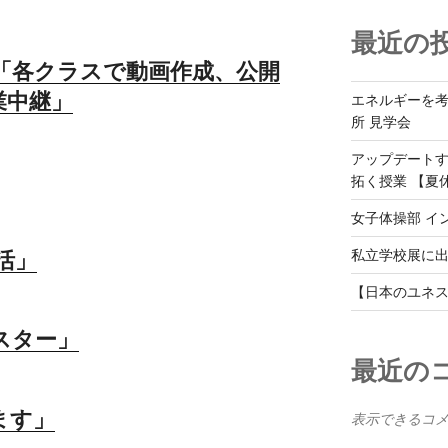
最近の
2)「各クラスで動画作成、公開
業中継」
エネルギーを
所 見学会
アップデート
拓く授業 【夏
女子体操部 イ
私立学校展に
活」
【日本のユネス
スター」
最近の
ます」
表示できるコ