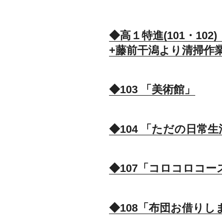
◆高１特進(101・10
+藤前干潟より清掃作
◆103 「美術館」
◆104 「ただの日常生
◆107「コロコロコー
◆108「布団お借りし