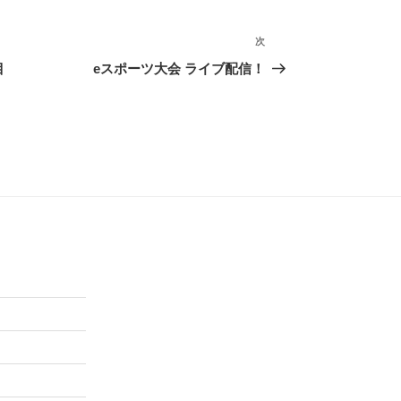
次
次
の
日目
eスポーツ大会 ライブ配信！
投
稿