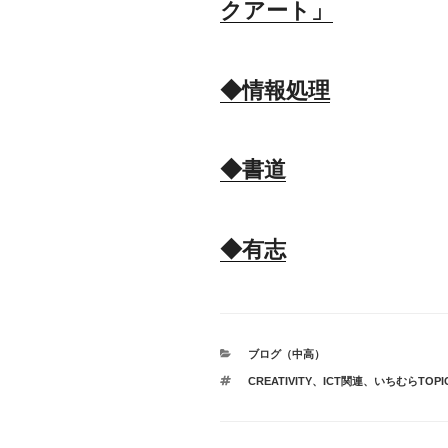
クアート」
◆情報処理
◆書道
◆有志
カ
ブログ（中高）
テ
タ
CREATIVITY
、
ICT関連
、
いちむらTOPI
ゴ
グ
リ
ー