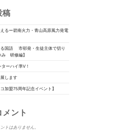
投稿
考えるー碧南火力・青山高原風力発電
する国語 市邨発・生徒主体で切り
休み 研修編】
ンターハイ準V！
出展します
コ加盟75周年記念イベント】
コメント
メントはありません。