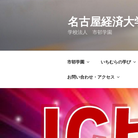
コ
ン
テ
名古屋経済大
ン
学校法人 市邨学園
ツ
へ
ス
キ
市邨学園
いちむらの学び
ッ
プ
お問い合わせ・アクセス