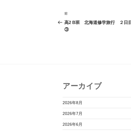
投
前
前
稿
の
高2 B班 北海道修学旅行 ２
投
③
ナ
稿
ビ
ゲ
ー
シ
ョ
アーカイブ
ン
2026年8月
2026年7月
2026年6月