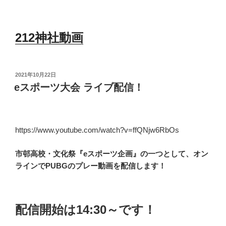
212神社動画
投
2021年10月22日
稿
eスポーツ大会 ライブ配信！
日:
https://www.youtube.com/watch?v=ffQNjw6RbOs
市邨高校・文化祭『eスポーツ企画』の一つとして、オン
ラインでPUBGのプレー動画を配信します！
配信開始は14:30～です！