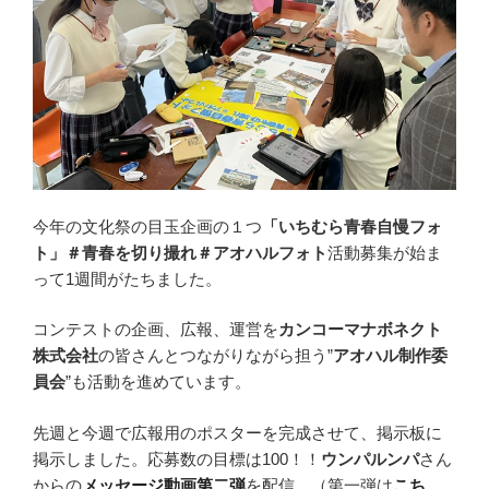
今年の文化祭の目玉企画の１つ
「いちむら青春自慢フォ
ト」＃青春を切り撮れ＃アオハルフォト
活動募集が始ま
って1週間がたちました。
コンテストの企画、広報、運営を
カンコーマナボネクト
株式会社
の皆さんとつながりながら担う”
アオハル制作委
員会
”も活動を進めています。
先週と今週で広報用のポスターを完成させて、掲示板に
掲示しました。応募数の目標は100！！
ウンパルンパ
さん
からの
メッセージ動画第二弾
を配信。（第一弾は
こち