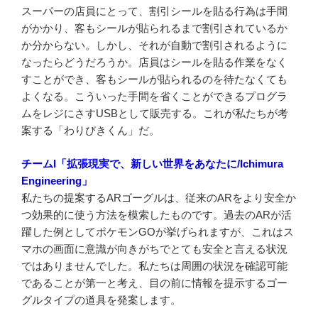
スーパーの店員にとって、割引シールを貼る行為は手間
がかかり、客もシールが貼られるまで割引されているか
か分からない。しかし、それが自動で割引されるように
なったらどうだろうか。店員はシールを貼る作業をなく
すことができ、客もシールが貼られるのを待たなくても
よくなる。こういった手間を省くことができるプログラ
ムをレジにさすUSBとして販売する。これが私たちが考
案する「わりびきくん」だ。
チームI「拡張現実で、新しい世界をあなたに/Ichimura
Engineering」
私たちの提案するARゴーグルは、従来のARをより安全か
つ効果的に使う方法を模索したものです。過去のARが活
躍した例としてポケモンGOが挙げられますが、これはス
マホの画面に意識が向きがちでとても安全と言える状況
ではありませんでした。私たちは周囲の状況を確認可能
であることが第一と考え、目の前に情報を提示するゴー
グルタイプの道具を発案します。