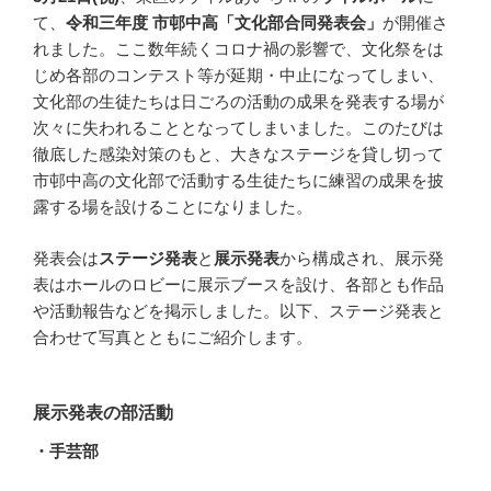
て、
令和三年度 市邨中高「文化部合同発表会」
が開催さ
れました。ここ数年続くコロナ禍の影響で、文化祭をは
じめ各部のコンテスト等が延期・中止になってしまい、
文化部の生徒たちは日ごろの活動の成果を発表する場が
次々に失われることとなってしまいました。このたびは
徹底した感染対策のもと、大きなステージを貸し切って
市邨中高の文化部で活動する生徒たちに練習の成果を披
露する場を設けることになりました。
発表会は
ステージ発表
と
展示発表
から構成され、展示発
表はホールのロビーに展示ブースを設け、各部とも作品
や活動報告などを掲示しました。以下、ステージ発表と
合わせて写真とともにご紹介します。
展示発表の部活動
・手芸部