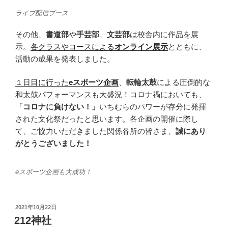
ライブ配信ブース
その他、
書道部
や
手芸部
、
文芸部
は校舎内に作品を展
示。
各クラスやコースによる
オンライン展示
とともに、
活動の成果を発表しました。
１日目に行った
eスポーツ企画
、
転輪太鼓
による圧倒的な
和太鼓パフォーマンスも大盛況！コロナ禍においても、
「コロナに負けない！」
いちむらのパワーが存分に発揮
された文化祭だったと思います。各企画の開催に際し
て、ご協力いただきました関係各所の皆さま、
誠にあり
がとうございました！
eスポーツ企画も大成功！
投
2021年10月22日
稿
212神社
日: