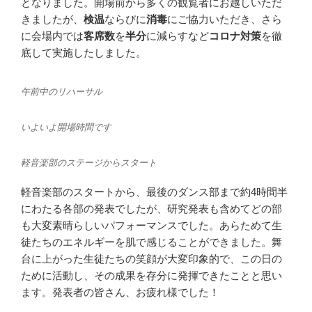
となりました。開場前から多くの観覧者にお越しいただ
きましたが、
検温
ならびに
消毒
にご協力いただき、さら
に会場内では
客席数
を
半分
に減らすなど
コロナ対策
を徹
底して実施したしました。
午前中のリハーサル
いよいよ開場時間です
軽音楽部のステージからスタート
軽音楽部のスタートから、最後のダンス部まで約4時間半
にわたる各部の発表でしたが、研究発表も含めてどの部
も大変素晴らしいパフォーマンスでした。あらためて生
徒たちのエネルギーを肌で感じることができました。舞
台に上がった生徒たちの笑顔が大変印象的で、この日の
ために活動し、その成果を存分に発揮できたことと思い
ます。発表者の皆さん、お疲れ様でした！