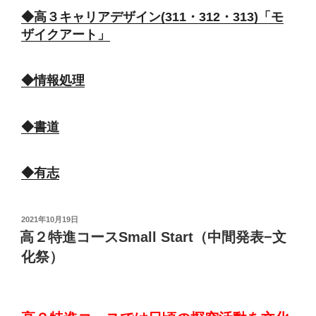
◆高３キャリアデザイン(311・312・313)「モ
ザイクアート」
◆情報処理
◆書道
◆有志
投
2021年10月19日
稿
高２特進コースSmall Start（中間発表−文
日:
化祭）