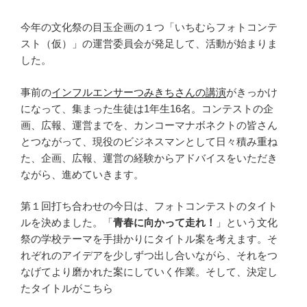
今年の文化祭の目玉企画の１つ「いちむらフォトコンテ
スト（仮）」の運営委員会が発足して、活動が始まりま
した。
事前の
インフルエンサーつみきちさんの講演
がきっかけ
になって、集まった生徒は1年生16名。コンテストの企
画、広報、運営までを、カンコーマナボネクトの皆さん
とつながって、現役のビジネスマンとして日々積み重ね
た、企画、広報、運営の経験からアドバイスをいただき
ながら、進めていきます。
第１回打ち合わせの今日は、フォトコンテストのタイト
ルを決めました。「
青春に向かって走れ！
」という文化
祭の学校テーマを手掛かりにタイトル案を考えます。そ
れぞれのアイデアを少しずつ出し合いながら、それをつ
なげてより磨かれた案にしていく作業。そして、決定し
たタイトルがこちら