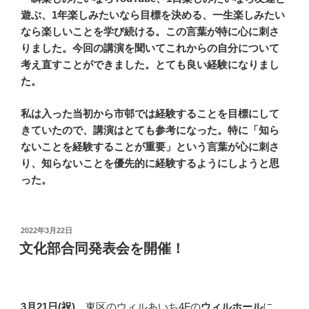
遊ぶ、1年楽しみたいなら目標を決める、一生楽しみたい
なら楽しいことを学び続ける。この言葉が特に心に刺さ
りました。今回の講演を聞いてこれからの自分について
考え直すことができました。とても良い経験になりまし
た。
私は入った当初から市邨では経験することを目標にして
きていたので、講演はとても参考になった。特に「知ら
ないことを経験することが重要」という言葉が心に刺さ
り、知らないことを優先的に経験するようにしようと思
った。
投
2022年3月22日
稿
文化部合同発表会を開催！
日:
3月21日(祝)
、東区のウィルあいち4Fの
ウィルホール
に