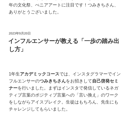
年の文化祭、べニアアートに注目です！つみきちさん、
ありがとうございました。
投
2023年9月20日
稿
インフルエンサーが教える「一歩の踏み出
日:
し方」
1年生
アカデミックコース
では、インスタグラマーでイン
フルエンサーの
つみきちさん
をお招きして
自己啓発セミ
ナー
を行いました。まずはインスタで発信しているネガ
ティブ言葉のポジティブ言葉への「言い換え」のワーク
をしながらアイスブレイク。生徒はもちろん、先生にも
チャレンジしてもらいました。