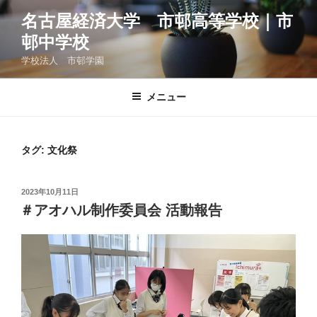
コ
名古屋経済大学 市邨高等学校｜市
ン
邨中学校
テ
ン
学校法人 市邨学園
ツ
へ
メニュー
ス
キ
ッ
タグ:
文化祭
プ
投
2023年10月11日
稿
＃アオハル制作委員会 活動報告
日: