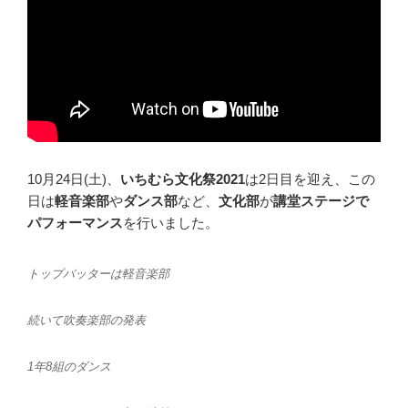
10月24日(土)、
いちむら文化祭2021
は2日目を迎え、この
日は
軽音楽部
や
ダンス部
など、
文化部
が
講堂ステージで
パフォーマンス
を行いました。
トップバッターは軽音楽部
続いて吹奏楽部の発表
1年8組のダンス