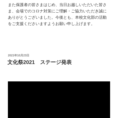
また保護者の皆さまはじめ、当日お越しいただいた皆さ
ま、会場でのコロナ対策にご理解・ご協力いただき誠に
ありがとうございました。今後とも、本校文化部の活動
をご支援くださいますようお願い申し上げます。
投
2021年10月23日
稿
文化祭2021 ステージ発表
日: