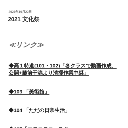
投
2021年10月22日
稿
2021 文化祭
日:
≪リンク≫
◆高１特進(101・102)「各クラスで動画作成、
公開+藤前干潟より清掃作業中継」
◆103 「美術館」
◆104 「ただの日常生活」