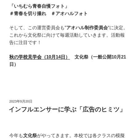
「いちむら青春自慢フォト」
＃青春を切り撮れ ＃アオハルフォト
そして、この運営委員会も”
アオハル制作委員会
”に決定。
これから文化祭に向けて毎週活動していきます。活動報
告に注目です！
秋の学校見学会（10月14日）
文化祭（一般公開10月21
日）
投
2023年9月20日
稿
インフルエンサーに学ぶ「広告のヒミツ」
日:
今年も
文化祭
がやってきます。本校では各クラスの模擬