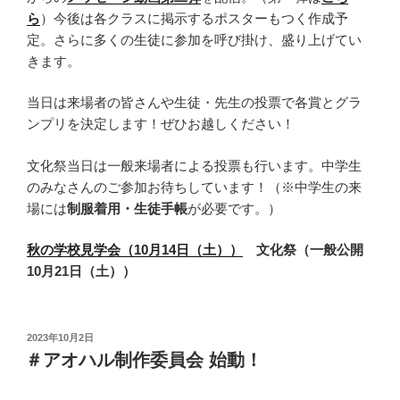
ら
）今後は各クラスに掲示するポスターもつく作成予
定。さらに多くの生徒に参加を呼び掛け、盛り上げてい
きます。
当日は来場者の皆さんや生徒・先生の投票で各賞とグラ
ンプリを決定します！ぜひお越しください！
文化祭当日は一般来場者による投票も行います。中学生
のみなさんのご参加お待ちしています！（※中学生の来
場には
制服着用・生徒手帳
が必要です。）
秋の学校見学会（10月14日（土））
文化祭（一般公開
10月21日（土））
投
2023年10月2日
稿
＃アオハル制作委員会 始動！
日: