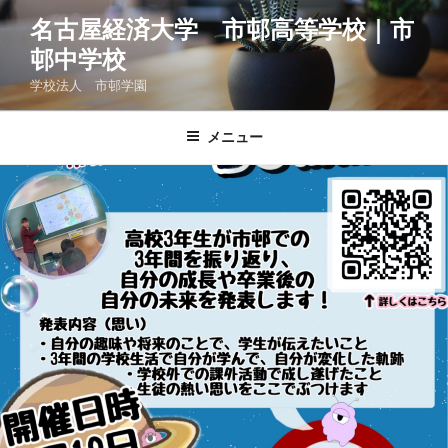
コ
名古屋経済大学 市邨高等学校｜市
ン
邨中学校
テ
ン
学校法人 市邨学園
ツ
へ
メニュー
ス
キ
ッ
プ