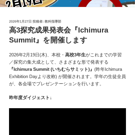
投
2026年1月27日
投稿者:
教科指導部
稿
高3探究成果発表会『Ichimura
日:
Summit』を開催します
2026年2月19日(木)、本校・
高校3年生
がこれまでの学習
／探究の集大成として、さまざまな形で発表する
『Ichimura Summit (いちむらサミット)』
(昨年Ichimura
Exhibition Dayより改称) が開催されます。学年の生徒全員
が、各会場でプレゼンテーションを行います。
昨年度ダイジェスト↓