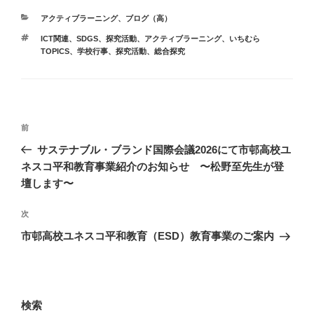
カ
アクティブラーニング
、
ブログ（高）
テ
タ
ICT関連、SDGS、探究活動、アクティブラーニング
、
いちむら
ゴ
グ
TOPICS
、
学校行事
、
探究活動
、
総合探究
リ
ー
投
前
前
稿
の
サステナブル・ブランド国際会議2026にて市邨高校ユ
ナ
投
ネスコ平和教育事業紹介のお知らせ 〜松野至先生が登
ビ
稿
壇します〜
ゲ
次
次
ー
の
シ
市邨高校ユネスコ平和教育（ESD）教育事業のご案内
投
ョ
稿
ン
検索