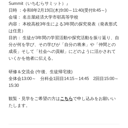
Summit（いちむらサミット）』
⽇時 ：令和8年2⽉19⽇(木)9:00～11:40(受付8:45～)
会場： 名古屋経済⼤学市邨⾼等学校
内容： 本校高校3年生による3年間の探究発表（発表形式
は任意）
⽬的： ⽣徒が3年間の学習活動や探究活動を振り返り、⾃
分が何を学び、その学びが「⾃分の将来」や「仲間との
成⻑」そして「社会への貢献」にどのように活かされて
いくかを他者に伝える。
研修＆交流会 (午後、生徒帰宅後)
全体会13:00～ 分科会1回目14:15～14:45 2回目15:00～
15:30
観覧・見学をご希望の方は
こちら
で申し込みをお願いい
たします。