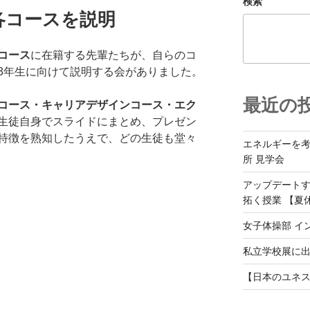
検索
各コースを説明
コース
に在籍する先輩たちが、自らのコ
3年生に向けて説明する会がありました。
最近の
コース・キャリアデザインコース・エク
生徒自身でスライドにまとめ、プレゼン
特徴を熟知したうえで、どの生徒も堂々
エネルギーを
所 見学会
アップデート
拓く授業 【夏
女子体操部 イ
私立学校展に
【日本のユネス