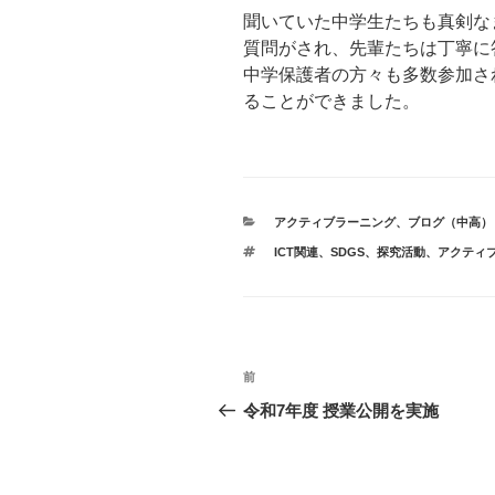
聞いていた中学生たちも真剣な
質問がされ、先輩たちは丁寧に
中学保護者の方々も多数参加さ
ることができました。
カ
アクティブラーニング
、
ブログ（中高）
テ
タ
ICT関連、SDGS、探究活動、アクティ
ゴ
グ
リ
ー
投
前
前
稿
の
令和7年度 授業公開を実施
投
ナ
稿
ビ