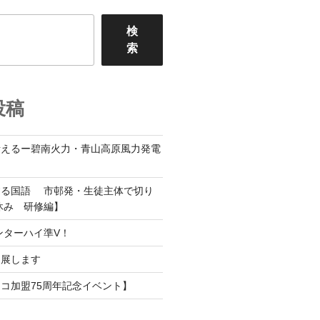
検
索
投稿
考えるー碧南火力・青山高原風力発電
する国語 市邨発・生徒主体で切り
休み 研修編】
ンターハイ準V！
出展します
コ加盟75周年記念イベント】