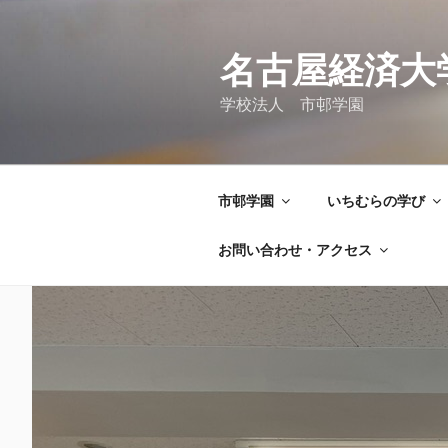
コ
ン
テ
名古屋経済大
ン
学校法人 市邨学園
ツ
へ
ス
キ
市邨学園
いちむらの学び
ッ
プ
お問い合わせ・アクセス