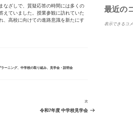
まなざしで、質疑応答の時間には多くの
最近の
答えていました。授業参観に訪れていた
れ、高校に向けての進路意識を新たにす
表示できるコ
ブラーニング
、
中学校の取り組み
、
見学会・説明会
次
次
の
令和7年度 中学校見学会
投
稿