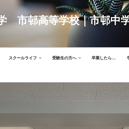
学 市邨高等学校｜市邨中
スクールライフ
受験生の方へ
卒業したら…