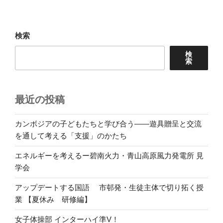
稿
シ
ョ
検索
ン
検
索
最近の投稿
カンボジアの子どもたちと学び合う――遊具贈呈と交流
を通して考える「支援」のかたち
エネルギーを考えるー碧南火力・青山高原風力発電所 見
学会
アップデートする国語 市邨発・生徒主体で切り拓く授
業 【夏休み 研修編】
女子体操部 インターハイ準V！