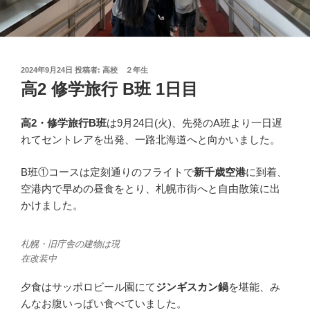
投
2024年9月24日
投稿者:
高校 ２年生
稿
高2 修学旅行 B班 1日目
日:
高2・修学旅行B班
は9月24日(火)、先発のA班より一日遅
れてセントレアを出発、一路北海道へと向かいました。
B班①コースは定刻通りのフライトで
新千歳空港
に到着、
空港内で早めの昼食をとり、札幌市街へと自由散策に出
かけました。
札幌・旧庁舎の建物は現
在改装中
夕食はサッポロビール園にて
ジンギスカン鍋
を堪能、み
んなお腹いっぱい食べていました。