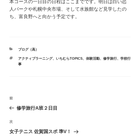
本コースの一日目の日程はここまでです。明日は白い恋
人パークや札幌中央市場、そして水族館など見学したの
ち、富良野へと向かう予定です。
カ
ブログ（高）
テ
タ
アクティブラーニング
、
いちむらTOPICS
、
体験活動
、
修学旅行
、
学校行
ゴ
グ
事
リ
ー
投
前
前
稿
の
修学旅行A班２日目
ナ
投
ビ
稿
次
次
ゲ
の
女子テニス 佐賀国スポ 準V！
投
ー