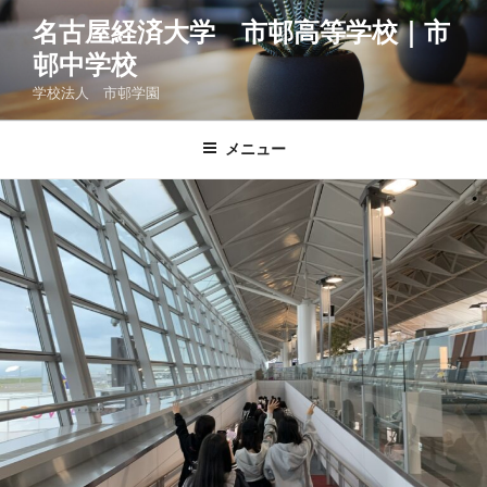
コ
名古屋経済大学 市邨高等学校｜市
ン
邨中学校
テ
ン
学校法人 市邨学園
ツ
へ
メニュー
ス
キ
ッ
プ