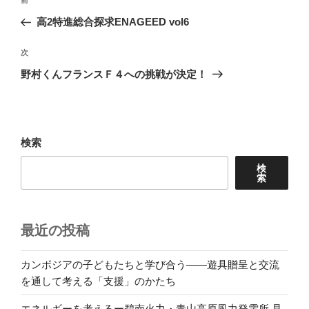
前
前
稿
の
高2特進総合探求ENAGEED vol6
ナ
投
ビ
稿
次
次
ゲ
の
野村くんフランスＦ４への挑戦が決定！
投
ー
稿
シ
ョ
検索
ン
検
索
最近の投稿
カンボジアの子どもたちと学び合う――遊具贈呈と交流
を通して考える「支援」のかたち
エネルギーを考えるー碧南火力・青山高原風力発電所 見