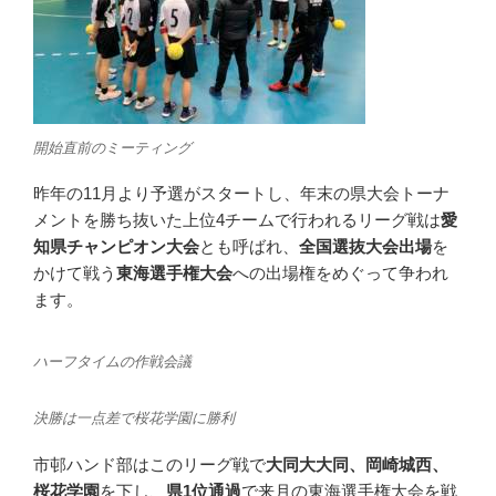
開始直前のミーティング
昨年の11月より予選がスタートし、年末の県大会トーナ
メントを勝ち抜いた上位4チームで行われるリーグ戦は
愛
知県チャンピオン大会
とも呼ばれ、
全国選抜大会出場
を
かけて戦う
東海選手権大会
への出場権をめぐって争われ
ます。
ハーフタイムの作戦会議
決勝は一点差で桜花学園に勝利
市邨ハンド部はこのリーグ戦で
大同大大同、岡崎城西、
桜花学園
を下し、
県1位通過
で来月の東海選手権大会を戦