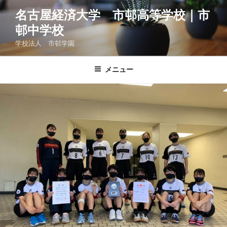
コ
名古屋経済大学 市邨高等学校｜市
ン
邨中学校
テ
ン
学校法人 市邨学園
ツ
へ
メニュー
ス
キ
ッ
プ