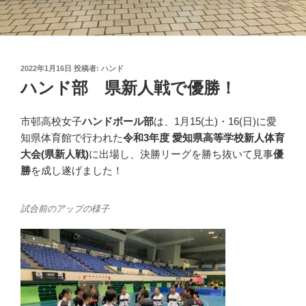
投
2022年1月16日
投稿者:
ハンド
稿
ハンド部 県新人戦で優勝！
日:
市邨高校女子
ハンドボール部
は、1月15(土)・16(日)に愛
知県体育館で行われた
令和3年度 愛知県高等学校新人体育
大会(県新人戦)
に出場し、決勝リーグを勝ち抜いて見事
優
勝
を成し遂げました！
試合前のアップの様子