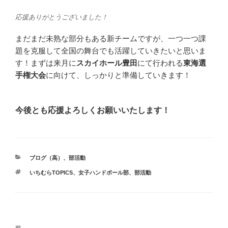
応援ありがとうございました！
まだまだ未熟な部分もある新チームですが、一つ一つ課
題を克服して全国の舞台でも活躍していきたいと思いま
す！まずは来月に
スカイホール豊田
にて行われる
東海選
手権大会
に向けて、しっかりと準備していきます！
今後とも応援よろしくお願いいたします！
カ
ブログ（高）
、
部活動
テ
タ
いちむらTOPICS
、
女子ハンドボール部
、
部活動
ゴ
グ
リ
ー
投