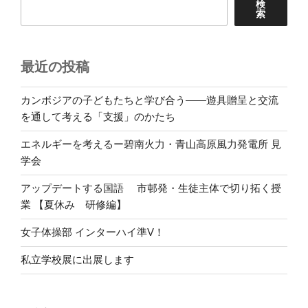
検
索
最近の投稿
カンボジアの子どもたちと学び合う――遊具贈呈と交流
を通して考える「支援」のかたち
エネルギーを考えるー碧南火力・青山高原風力発電所 見
学会
アップデートする国語 市邨発・生徒主体で切り拓く授
業 【夏休み 研修編】
女子体操部 インターハイ準V！
私立学校展に出展します