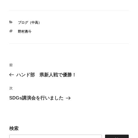
カ
ブログ（中高）
テ
タ
野村勇斗
ゴ
グ
リ
ー
投
前
前
稿
の
ハンド部 県新人戦で優勝！
ナ
投
ビ
稿
次
次
ゲ
の
SDGs講演会を行いました
投
ー
稿
シ
ョ
検索
ン