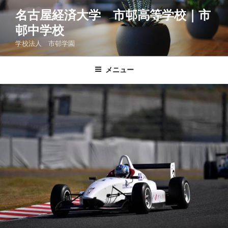
コ
名古屋経済大学 市邨高等学校｜市
ン
邨中学校
テ
ン
学校法人 市邨学園
ツ
へ
メニュー
ス
キ
ッ
プ