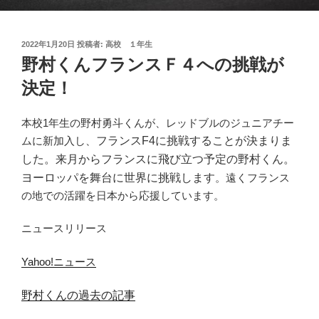
投
2022年1月20日
投稿者:
高校 １年生
稿
野村くんフランスＦ４への挑戦が
日:
決定！
本校1年生の野村勇斗くんが、レッドブルのジュニアチー
ムに新加入し、
フランスF4に挑戦することが決まりま
した。来月からフランスに飛び立つ予定の野村くん。
ヨーロッパを舞台に世界に挑戦します
。遠くフランス
の地での活躍を日本から応援しています。
ニュースリリース
Yahoo!ニュース
野村くんの過去の記事