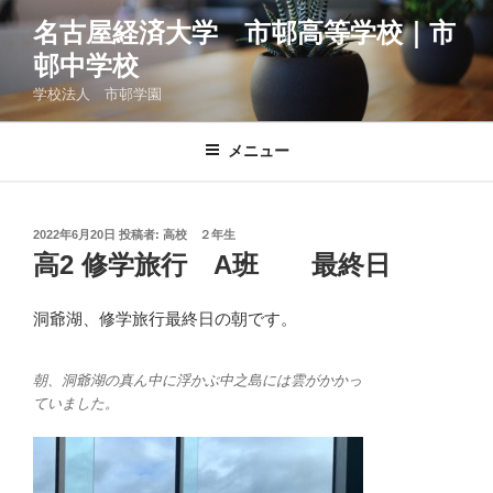
コ
名古屋経済大学 市邨高等学校｜市
ン
邨中学校
テ
ン
学校法人 市邨学園
ツ
へ
メニュー
ス
キ
ッ
投
2022年6月20日
投稿者:
高校 ２年生
プ
稿
高2 修学旅行 A班 最終日
日:
洞爺湖、修学旅行最終日の朝です。
朝、洞爺湖の真ん中に浮かぶ中之島には雲がかかっ
ていました。