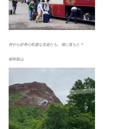
何やら好奇心旺盛な生徒たち。湖に落ちた？
昭和新山