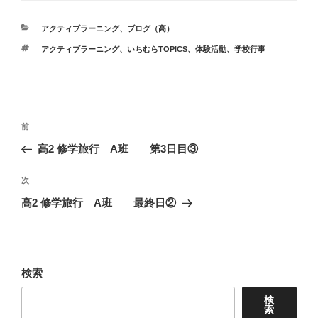
カ
アクティブラーニング
、
ブログ（高）
テ
タ
アクティブラーニング
、
いちむらTOPICS
、
体験活動
、
学校行事
ゴ
グ
リ
ー
投
前
前
稿
の
高2 修学旅行 A班 第3日目③
ナ
投
ビ
稿
次
次
ゲ
の
高2 修学旅行 A班 最終日②
投
ー
稿
シ
ョ
検索
ン
検
索