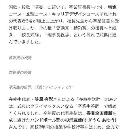
国歌・校歌「演奏」に続いて、卒業証書授与です。
特進
コース・文理コース・キャリアデザインコース
それぞれ
の代表者3名が壇上に上がり、校長先生から卒業証書を受
け取りました。その後「皆勤賞・精勤賞」の授賞へと続
き、「校長式辞」「理事長祝辞」という流れで式典は進
んでいきました。
皆勤賞の授賞
精勤賞の授賞
卒業生の答辞。式典のハイライトです
在校生代表・
笠原 有彩
さんによる「在校生送辞」のあと
は、式典のクライマックスとなる「卒業生答辞」で締め
くくられました。今年度の代表生徒は、
春夏全国優勝
を
成し遂げた
ハンドボール部
の
杉浦亜優(すぎうら あゆう)
さんです。高校3年間の授業や学校行事をはじめ、全力で