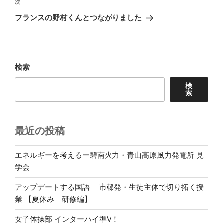
ビ
稿
次
次
ゲ
の
フランスの野村くんとつながりました
投
ー
稿
シ
ョ
検索
ン
検
索
最近の投稿
エネルギーを考えるー碧南火力・青山高原風力発電所 見
学会
アップデートする国語 市邨発・生徒主体で切り拓く授
業 【夏休み 研修編】
女子体操部 インターハイ準V！