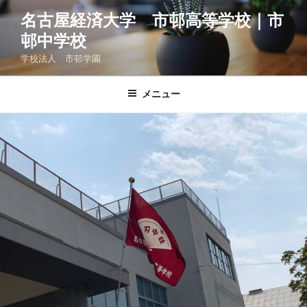
コ
名古屋経済大学 市邨高等学校｜市
ン
邨中学校
テ
ン
学校法人 市邨学園
ツ
へ
メニュー
ス
キ
ッ
プ