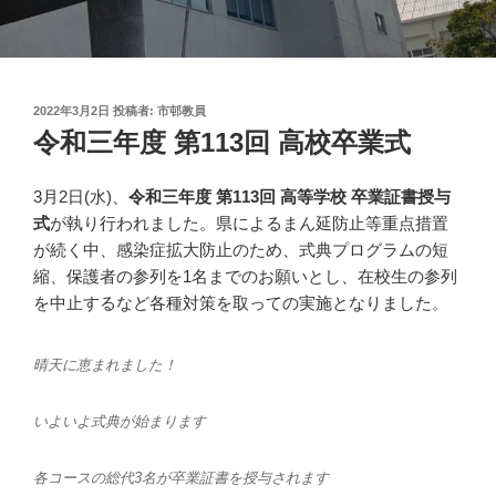
投
2022年3月2日
投稿者:
市邨教員
稿
令和三年度 第113回 高校卒業式
日:
3月2日(水)、
令和三年度 第113回 高等学校 卒業証書授与
式
が執り行われました。県によるまん延防止等重点措置
が続く中、感染症拡大防止のため、式典プログラムの短
縮、保護者の参列を1名までのお願いとし、在校生の参列
を中止するなど各種対策を取っての実施となりました。
晴天に恵まれました！
いよいよ式典が始まります
各コースの総代3名が卒業証書を授与されます