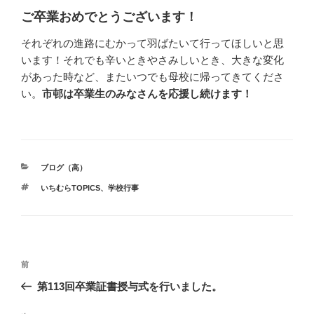
ご卒業おめでとうございます！
それぞれの進路にむかって羽ばたいて行ってほしいと思
います！それでも辛いときやさみしいとき、大きな変化
があった時など、またいつでも母校に帰ってきてくださ
い。
市邨は卒業生のみなさんを応援し続けます！
カ
ブログ（高）
テ
タ
いちむらTOPICS
、
学校行事
ゴ
グ
リ
ー
投
前
前
稿
の
第113回卒業証書授与式を行いました。
ナ
投