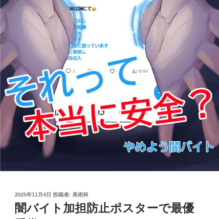
投
2025年11月4日
投稿者:
美術科
稿
闇バイト加担防止ポスターで最優
日: