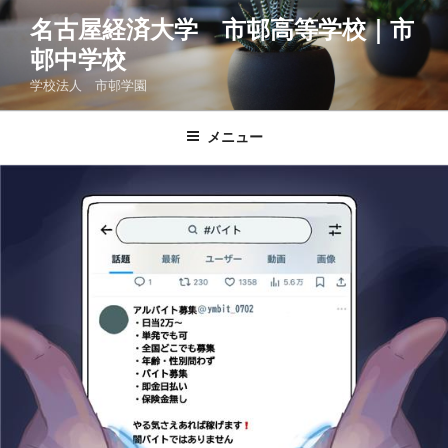
コ
名古屋経済大学 市邨高等学校｜市
ン
邨中学校
テ
ン
学校法人 市邨学園
ツ
へ
メニュー
ス
キ
ッ
プ