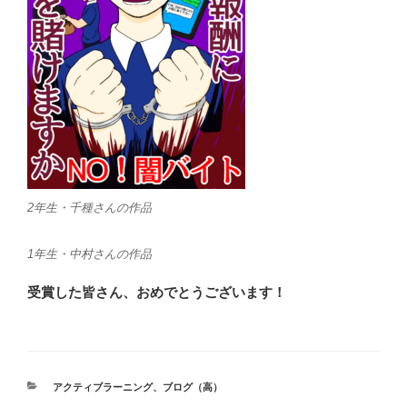
2年生・千種さんの作品
1年生・中村さんの作品
受賞した皆さん、おめでとうございます！
カ
アクティブラーニング
、
ブログ（高）
テ