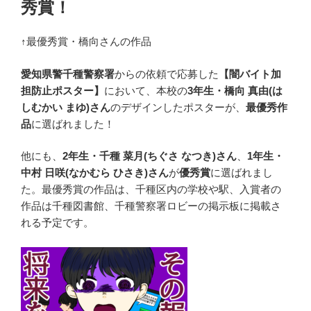
秀賞！
↑最優秀賞・橋向さんの作品
愛知県警千種警察署
からの依頼で応募した
【闇バイト加
担防止ポスター】
において、本校の
3年生・橋向 真由(は
しむかい まゆ)さん
のデザインしたポスターが、
最優秀作
品
に選ばれました！
他にも、
2年生・千種 菜月(ちぐさ なつき)さん
、
1年生・
中村 日咲(なかむら ひさき)さん
が
優秀賞
に選ばれまし
た。最優秀賞の作品は、千種区内の学校や駅、入賞者の
作品は千種図書館、千種警察署ロビーの掲示板に掲載さ
れる予定です。