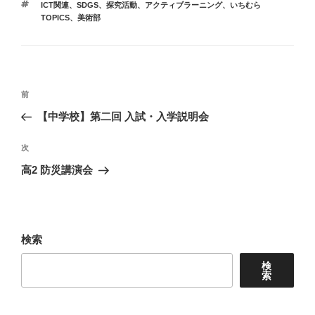
タ
ICT関連、SDGS、探究活動、アクティブラーニング
、
いちむら
ゴ
グ
TOPICS
、
美術部
リ
ー
投
前
前
稿
の
【中学校】第二回 入試・入学説明会
ナ
投
ビ
稿
次
次
ゲ
の
高2 防災講演会
投
ー
稿
シ
ョ
検索
ン
検
索