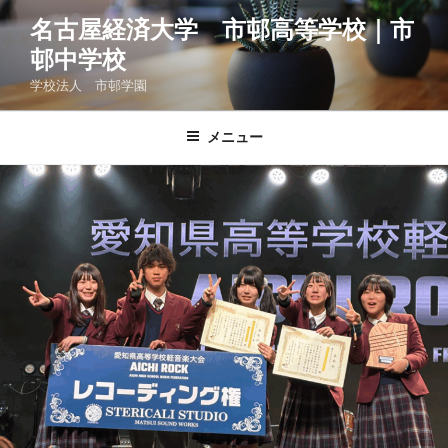
コ
名古屋経済大学 市邨高等学校｜市
ン
邨中学校
テ
ン
学校法人 市邨学園
ツ
へ
メニュー
ス
キ
ッ
プ