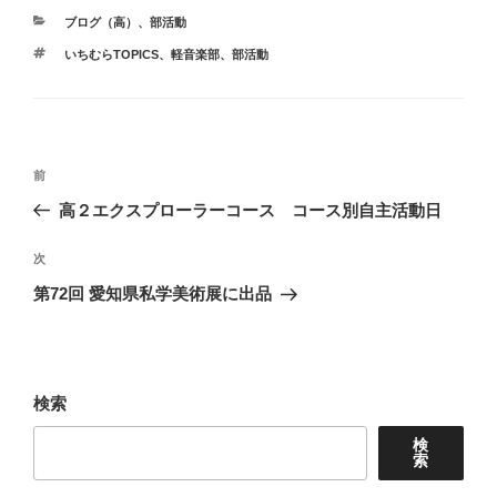
カ
ブログ（高）
、
部活動
テ
タ
いちむらTOPICS
、
軽音楽部
、
部活動
ゴ
グ
リ
ー
投
前
前
稿
の
高２エクスプローラーコース コース別自主活動日
ナ
投
ビ
稿
次
次
ゲ
の
第72回 愛知県私学美術展に出品
投
ー
稿
シ
ョ
検索
ン
検
索