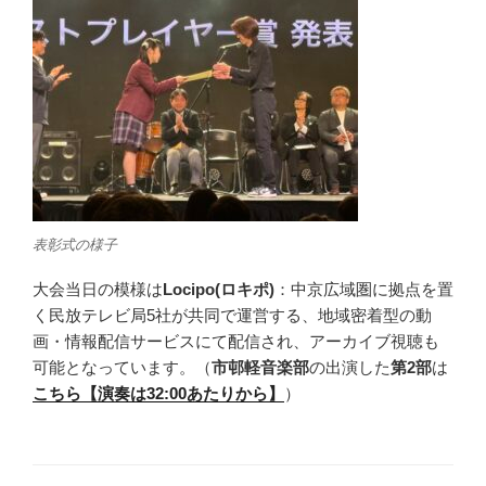
表彰式の様子
大会当日の模様は
Locipo(ロキポ)
：中京広域圏に拠点を置
く民放テレビ局5社が共同で運営する、地域密着型の動
画・情報配信サービスにて配信され、アーカイブ視聴も
可能となっています。（
市邨軽音楽部
の出演した
第2部
は
こちら【演奏は32:00あたりから】
）