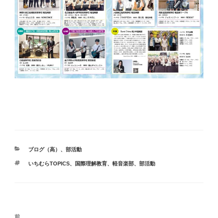
カ
ブログ（高）
、
部活動
テ
タ
いちむらTOPICS
、
国際理解教育
、
軽音楽部
、
部活動
ゴ
グ
リ
ー
投
前
前