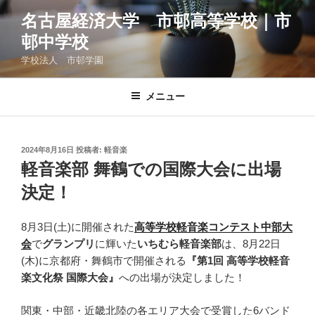
コ
名古屋経済大学 市邨高等学校｜市
ン
邨中学校
テ
ン
学校法人 市邨学園
ツ
へ
メニュー
ス
キ
ッ
投
2024年8月16日
投稿者:
軽音楽
プ
稿
軽音楽部 舞鶴での国際大会に出場
日:
決定！
8月3日(土)に開催された
高等学校軽音楽コンテスト中部大
会
で
グランプリ
に輝いた
いちむら軽音楽部
は、8月22日
(木)に京都府・舞鶴市で開催される
『第1回 高等学校軽音
楽文化祭 国際大会』
への出場が決定しました！
関東・中部・近畿北陸の各エリア大会で受賞した6バンド