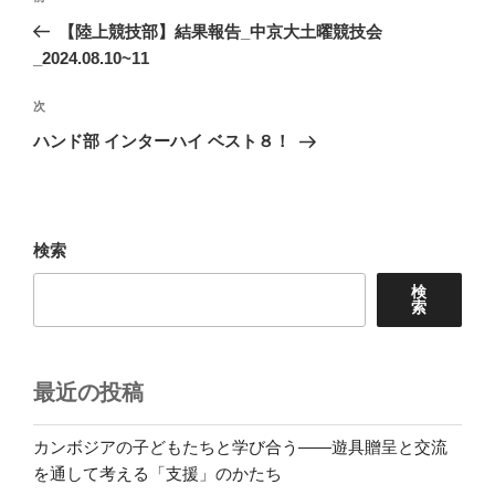
稿
の
【陸上競技部】結果報告_中京大土曜競技会
ナ
投
_2024.08.10~11
ビ
稿
ゲ
次
次
の
ー
ハンド部 インターハイ ベスト８！
投
シ
稿
ョ
ン
検索
検
索
最近の投稿
カンボジアの子どもたちと学び合う――遊具贈呈と交流
を通して考える「支援」のかたち