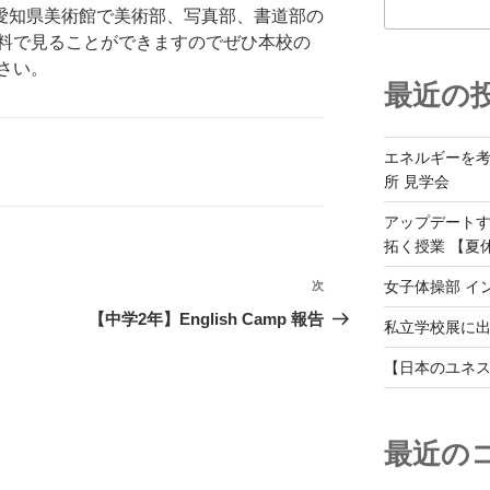
(日)に愛知県美術館で美術部、写真部、書道部の
料で見ることができますのでぜひ本校の
さい。
最近の
エネルギーを
所 見学会
アップデート
拓く授業 【夏
女子体操部 イ
次
次
の
【中学2年】English Camp 報告
私立学校展に
投
稿
【日本のユネス
最近の