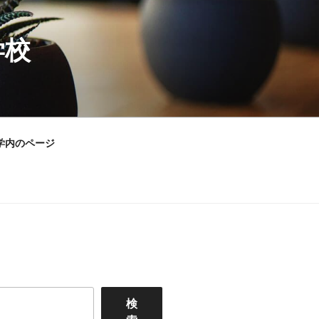
学校
学内のページ
検