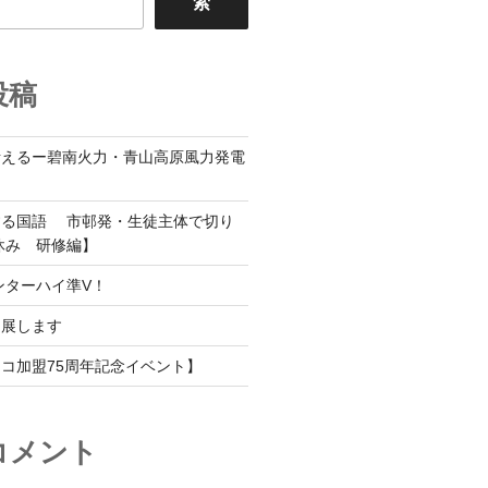
索
投稿
考えるー碧南火力・青山高原風力発電
する国語 市邨発・生徒主体で切り
休み 研修編】
ンターハイ準V！
出展します
コ加盟75周年記念イベント】
コメント