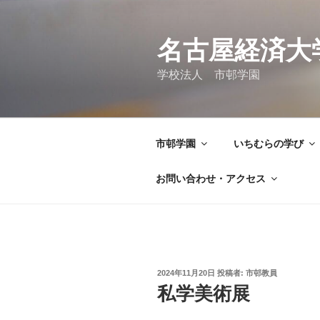
コ
ン
テ
名古屋経済大
ン
学校法人 市邨学園
ツ
へ
ス
キ
市邨学園
いちむらの学び
ッ
プ
お問い合わせ・アクセス
投
2024年11月20日
投稿者:
市邨教員
稿
私学美術展
日: