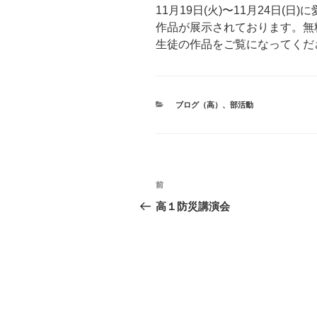
11月19日(火)〜11月24日
作品が展示されております。無
生徒の作品をご覧になってくだ
カ
ブログ（高）
、
部活動
テ
ゴ
リ
ー
投
前
前
稿
の
高１防災講演会
投
ナ
稿
ビ
ゲ
ー