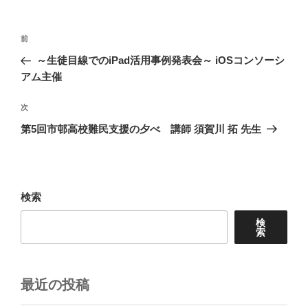
投
前
前
稿
の
～生徒目線でのiPad活用事例発表会～ iOSコンソーシ
ナ
投
アム主催
ビ
稿
ゲ
次
次
の
ー
第5回市邨高校難民支援の夕べ 講師 須賀川 拓 先生
投
シ
稿
ョ
ン
検索
検
索
最近の投稿