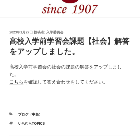
投
2023年1月27日
投稿者:
入学委員会
稿
高校入学前学習会課題【社会】解答
日:
をアップしました。
高校入学前学習会の社会の課題の解答をアップしまし
た。
こちら
を確認して答え合わせをしてください。
カ
ブログ（中高）
テ
タ
いちむらTOPICS
ゴ
グ
リ
ー