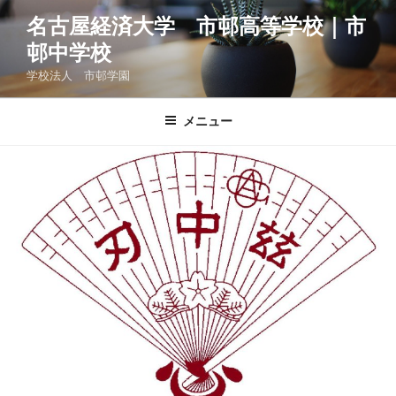
コ
名古屋経済大学 市邨高等学校｜市
ン
邨中学校
テ
ン
学校法人 市邨学園
ツ
へ
メニュー
ス
キ
ッ
プ