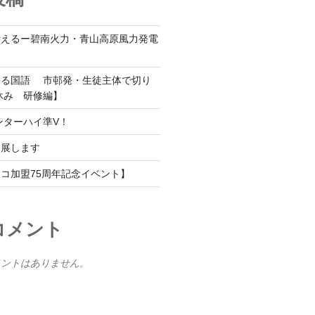
考えるー碧南火力・青山高原風力発電
する国語 市邨発・生徒主体で切り
休み 研修編】
ンターハイ準V！
出展します
コ加盟75周年記念イベント】
コメント
メントはありません。