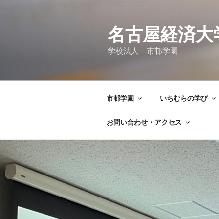
コ
ン
テ
名古屋経済大
ン
学校法人 市邨学園
ツ
へ
ス
キ
市邨学園
いちむらの学び
ッ
プ
お問い合わせ・アクセス