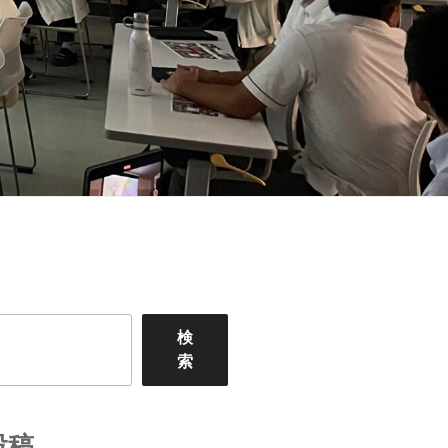
検
索
投稿