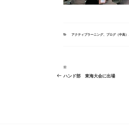
カ
アクティブラーニング
、
ブログ（中高）
テ
ゴ
リ
ー
投
前
前
稿
の
ハンド部 東海大会に出場
投
ナ
稿
ビ
ゲ
ー
シ