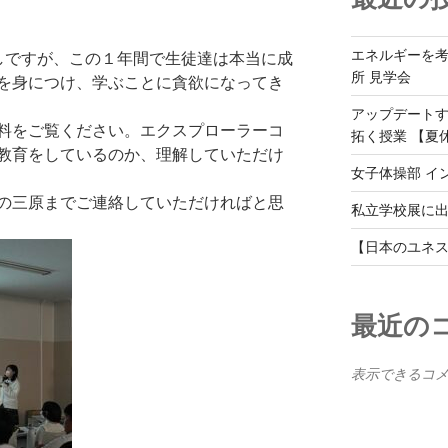
エネルギーを
しですが、この１年間で生徒達は本当に成
所 見学会
を身につけ、学ぶことに貪欲になってき
アップデート
料をご覧ください。エクスプローラーコ
拓く授業 【夏
教育をしているのか、理解していただけ
女子体操部 イ
の三原までご連絡していただければと思
私立学校展に
【日本のユネス
最近の
表示できるコ