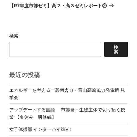
ゲ
の
【R7年度市邨ゼミ】高２・高３ゼミレポート②
投
ー
稿
シ
ョ
検索
ン
検
索
最近の投稿
エネルギーを考えるー碧南火力・青山高原風力発電所 見
学会
アップデートする国語 市邨発・生徒主体で切り拓く授
業 【夏休み 研修編】
女子体操部 インターハイ準V！