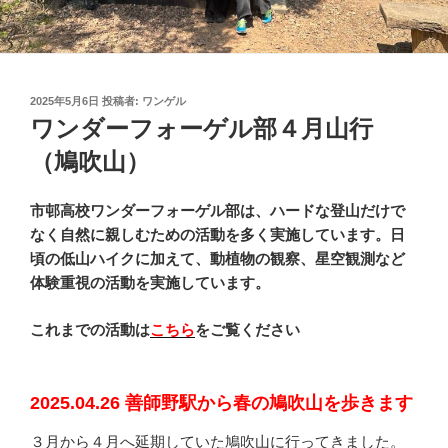
投
2025年5月6日
投稿者:
ワンゲル
稿
ワンダーフォーゲル部４月山行
日:
（鳩吹山）
市邨高校ワンダーフォーゲル部は、ハードな登山だけで
なく自然に親しむための活動を多く実施しています。日
頃の低山ハイクに加えて、動植物の観察、星空観測など
体験重視の活動を実施しています。
これまでの活動は
こちら
をご覧ください
2025.04.26 善師野駅から春の鳩吹山を歩きます
３月から４月へ延期していた鳩吹山に行ってきました。