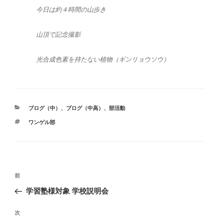
今日は約４時間の山歩き
山頂で記念撮影
光合成色素を持たない植物（ギンリョウソウ）
カ
ブログ（中）
、
ブログ（中高）
、
部活動
テ
タ
ワンゲル部
ゴ
グ
リ
ー
投
前
前
稿
の
学習塾様対象 学校説明会
ナ
投
ビ
稿
次
次