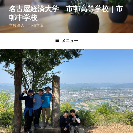
コ
名古屋経済大学 市邨高等学校｜市
ン
邨中学校
テ
ン
学校法人 市邨学園
ツ
へ
メニュー
ス
キ
ッ
プ