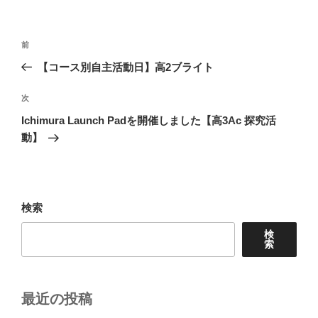
リ
ー
投
前
前
稿
の
【コース別自主活動日】高2ブライト
ナ
投
ビ
稿
次
次
ゲ
の
Ichimura Launch Padを開催しました【高3Ac 探究活
投
ー
動】
稿
シ
ョ
ン
検索
検
索
最近の投稿