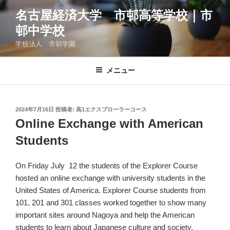
コ
名古屋経済大学 市邨高等学校｜市
ン
邨中学校
テ
ン
学校法人 市邨学園
ツ
へ
メニュー
ス
キ
ッ
投
2024年7月16日
投稿者:
高1エクスプローラーコース
プ
稿
Online Exchange with American
日:
Students
On Friday July 12 the students of the Explorer Course
hosted an online exchange with university students in the
United States of America. Explorer Course students from
101, 201 and 301 classes worked together to show many
important sites around Nagoya and help the American
students to learn about Japanese culture and society.