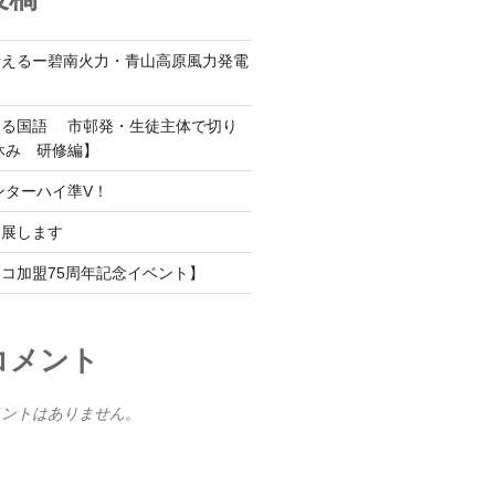
考えるー碧南火力・青山高原風力発電
する国語 市邨発・生徒主体で切り
休み 研修編】
ンターハイ準V！
出展します
コ加盟75周年記念イベント】
コメント
メントはありません。