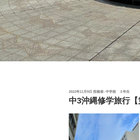
投
2022年11月9日
投稿者:
中学校 ３年生
稿
中3沖縄修学旅行【
日: