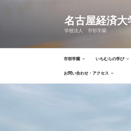
コ
ン
テ
名古屋経済大
ン
学校法人 市邨学園
ツ
へ
ス
キ
市邨学園
いちむらの学び
ッ
プ
お問い合わせ・アクセス