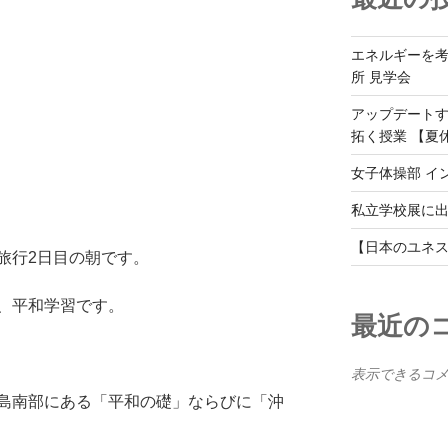
エネルギーを
所 見学会
アップデート
拓く授業 【夏
女子体操部 イ
私立学校展に
【日本のユネス
旅行2日目の朝です。
、平和学習です。
最近の
表示できるコ
島南部にある「平和の礎」ならびに「沖