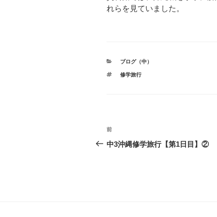
れらを見ていました。
カ
ブログ（中）
テ
タ
修学旅行
ゴ
グ
リ
ー
投
前
前
稿
の
中3沖縄修学旅行【第1日目】②
投
ナ
稿
ビ
ゲ
ー