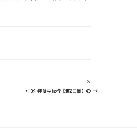
次
次
の
中3沖縄修学旅行【第2日目】②
投
稿