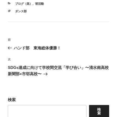
カ
ブログ（高）
、
部活動
テ
タ
ダンス部
ゴ
グ
リ
ー
投
前
前
稿
の
ハンド部 東海総体優勝！
ナ
投
ビ
稿
次
次
ゲ
の
SDGs達成に向けて学校間交流「学び合い」〜清水南高校
投
ー
新聞部×市邨高校〜
稿
シ
ョ
ン
検索
検
索