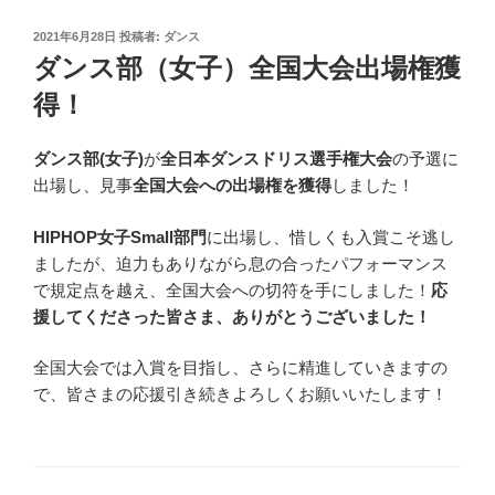
投
2021年6月28日
投稿者:
ダンス
稿
ダンス部（女子）全国大会出場権獲
日:
得！
ダンス部(女子)
が
全日本ダンスドリス選手権大会
の予選に
出場し、見事
全国大会への出場権を獲得
しました！
HIPHOP女子Small部門
に出場し、惜しくも入賞こそ逃し
ましたが、迫力もありながら息の合ったパフォーマンス
で規定点を越え、全国大会への切符を手にしました！
応
援してくださった皆さま、ありがとうございました！
全国大会では入賞を目指し、さらに精進していきますの
で、皆さまの応援引き続きよろしくお願いいたします！