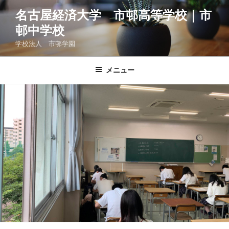
コ
名古屋経済大学 市邨高等学校｜市
ン
邨中学校
テ
ン
学校法人 市邨学園
ツ
へ
メニュー
ス
キ
ッ
プ