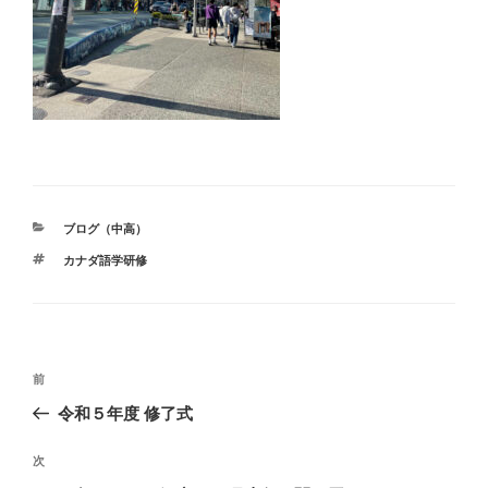
カ
ブログ（中高）
テ
タ
カナダ語学研修
ゴ
グ
リ
ー
投
前
前
稿
の
令和５年度 修了式
ナ
投
ビ
稿
次
次