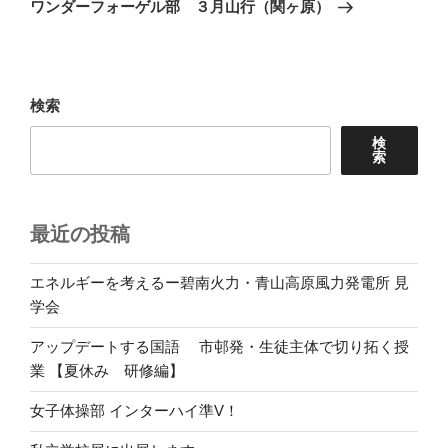
ゲ
の
ワンダーフォーゲル部 ３月山行（関ヶ原）
投
ー
稿
シ
ョ
検索
ン
検
索
最近の投稿
エネルギーを考えるー碧南火力・青山高原風力発電所 見
学会
アップデートする国語 市邨発・生徒主体で切り拓く授
業 【夏休み 研修編】
女子体操部 インターハイ準V！