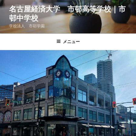
コ
名古屋経済大学 市邨高等学校｜市
ン
邨中学校
テ
ン
学校法人 市邨学園
ツ
へ
メニュー
ス
キ
ッ
プ