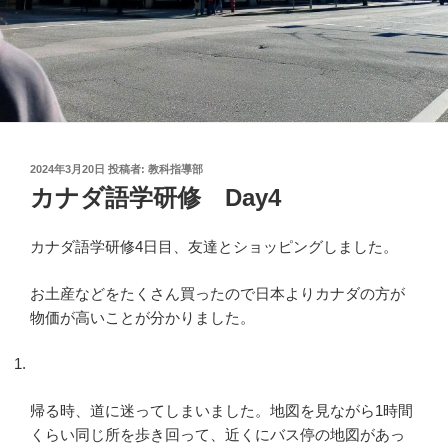
投
2024年3月20日
投稿者:
教科指導部
稿
カナダ語学研修 Day4
日:
カナダ語学研修4日目、友達とショッピングしました。
お土産などをたくさん買ったので日本よりカナダの方が
物価が高いことが分かりました。
帰る時、道に迷ってしまいました。地図を見ながら1時間
くらい同じ所を歩き回って、近くにバス停の地図があっ