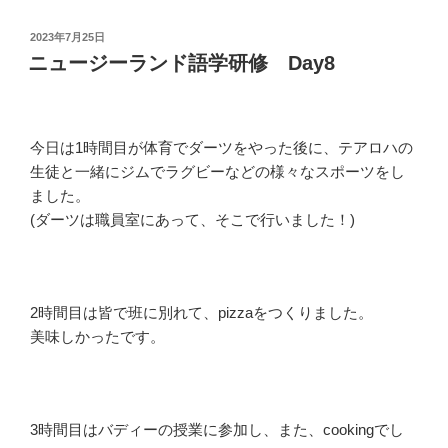
投
2023年7月25日
稿
ニュージーランド語学研修 Day8
日:
今日は1時間目が体育でダーツをやった後に、テアロハの
生徒と一緒にジムでラグビーなどの様々なスポーツをし
ました。
(ダーツは職員室にあって、そこで行いました！)
2時間目は皆で班に別れて、pizzaをつくりました。
美味しかったです。
3時間目はバディーの授業に参加し、また、cookingでし