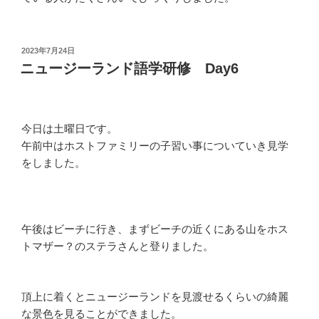
投
2023年7月24日
稿
ニュージーランド語学研修 Day6
日:
今日は土曜日です。
午前中はホストファミリーの子習い事についていき見学
をしました。
午後はビーチに行き、まずビーチの近くにある山をホス
トマザー？のステラさんと登りました。
頂上に着くとニュージーランドを見渡せるくらいの綺麗
な景色を見ることができました。