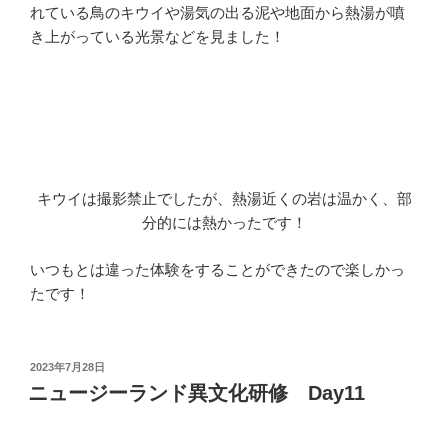
れている鳥のキウイや湯気の出る泥や地面から熱湯が噴
き上がっている光景などを見ました！
キウイは撮影禁止でしたが、熱湯近くの岩は温かく、部
分的には熱かったです！
いつもとは違った体験をすることができたので楽しかっ
たです！
投
2023年7月28日
稿
ニュージーランド異文化研修 Day11
日: