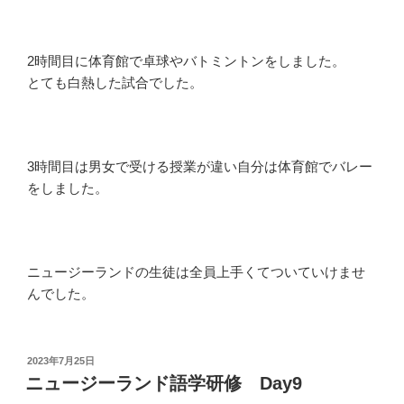
2時間目に体育館で卓球やバトミントンをしました。
とても白熱した試合でした。
3時間目は男女で受ける授業が違い自分は体育館でバレー
をしました。
ニュージーランドの生徒は全員上手くてついていけませ
んでした。
投
2023年7月25日
稿
ニュージーランド語学研修 Day9
日: