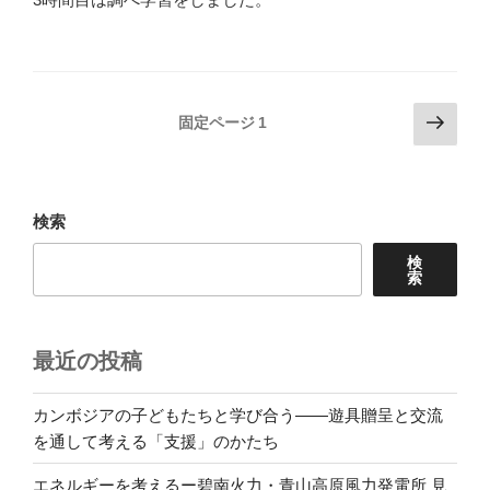
投
次
固定ページ
1
の
稿
ペ
の
ー
ペ
ジ
検索
ー
検
ジ
索
送
り
最近の投稿
カンボジアの子どもたちと学び合う――遊具贈呈と交流
を通して考える「支援」のかたち
エネルギーを考えるー碧南火力・青山高原風力発電所 見