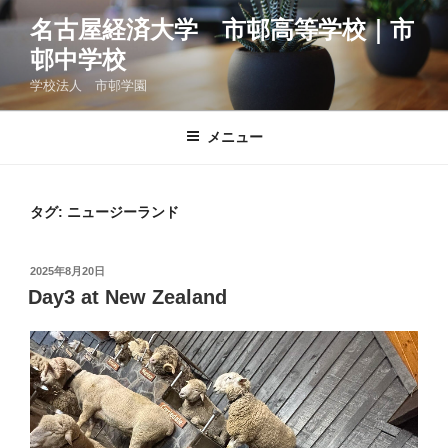
コ
名古屋経済大学 市邨高等学校｜市
ン
邨中学校
テ
ン
学校法人 市邨学園
ツ
へ
メニュー
ス
キ
ッ
タグ:
ニュージーランド
プ
投
2025年8月20日
稿
Day3 at New Zealand
日: