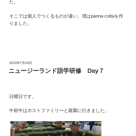
た。
そこでは個人でつくるものが違い、僕はpanna cottaを作
りました。
投
2023年7月24日
稿
ニュージーランド語学研修 Day７
日:
日曜日です。
午前中はホストファミリーと庭園に行きました。