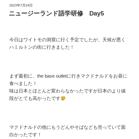
投
2023年7月24日
稿
ニュージーランド語学研修 Day5
日:
今日はワイトモの洞窟に行く予定でしたが、天候が悪く
ハミルトンの街に行きました！
まず最初に、the base outletに行きマクドナルドをお昼に
食べました！
味は日本とほとんど変わらなかったですが日本のより値
段がとても高かったです
マクドナルドの他にもうどんやそばなども売っていて面
白かったです！