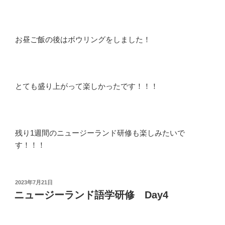
お昼ご飯の後はボウリングをしました！
とても盛り上がって楽しかったです！！！
残り1週間のニュージーランド研修も楽しみたいで
す！！！
投
2023年7月21日
稿
ニュージーランド語学研修 Day4
日: