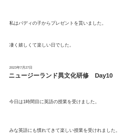
私はバディの子からプレゼントを貰いました。
凄く嬉しくて楽しい日でした。
投
2023年7月27日
稿
ニュージーランド異文化研修 Day10
日:
今日は1時間目に英語の授業を受けました。
みな英語にも慣れてきて楽しい授業を受けれました。