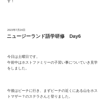
す！
投
2023年7月24日
稿
ニュージーランド語学研修 Day6
日:
今日は土曜日です。
午前中はホストファミリーの子習い事についていき見学
をしました。
午後はビーチに行き、まずビーチの近くにある山をホス
トマザー？のステラさんと登りました。