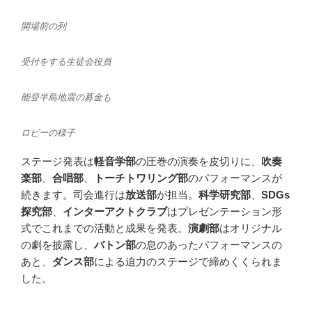
開場前の列
受付をする生徒会役員
能登半島地震の募金も
ロビーの様子
ステージ発表は
軽音学部
の圧巻の演奏を皮切りに、
吹奏
楽部
、
合唱部
、
トーチトワリング部
のパフォーマンスが
続きます。司会進行は
放送部
が担当。
科学研究部
、
SDGs
探究部
、
インターアクトクラブ
はプレゼンテーション形
式でこれまでの活動と成果を発表。
演劇部
はオリジナル
の劇を披露し、
バトン部
の息のあったパフォーマンスの
あと、
ダンス部
による迫力のステージで締めくくられま
した。