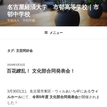
コ
名古屋経済大学 市邨高等学校｜市
ン
邨中学校
テ
ン
学校法人 市邨学園
ツ
へ
メニュー
ス
キ
ッ
タグ:
文芸同好会
プ
投
2024年3月31日
稿
百花繚乱！ 文化部合同発表会！
日:
3月30日(土)、名古屋市東区・ウィルあいち4Fにある
ウィ
ルホール
にて、
令和5年度 文化部合同発表会
が開催されま
した！