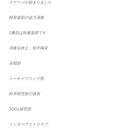
ステージが始まりました
軽音楽部の迫力演奏
2番目は吹奏楽部です
演奏を終え、拍手喝采
合唱部
トーチトワリング部
科学研究部の発表
SDGs探究部
インターアクトクラブ