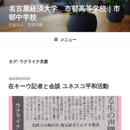
コ
名古屋経済大学 市邨高等学校｜市
ン
邨中学校
テ
ン
学校法人 市邨学園
ツ
へ
メニュー
ス
キ
ッ
タグ:
ウクライナ支援
プ
投
2022年6月23日
稿
在キーウ記者と会談 ユネスコ平和活動
日: