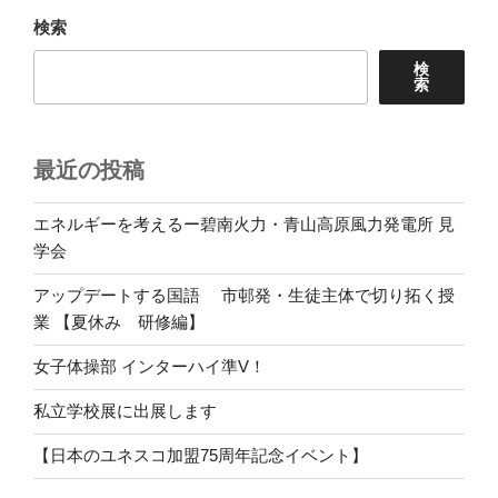
ョ
検索
ン
検
索
最近の投稿
エネルギーを考えるー碧南火力・青山高原風力発電所 見
学会
アップデートする国語 市邨発・生徒主体で切り拓く授
業 【夏休み 研修編】
女子体操部 インターハイ準V！
私立学校展に出展します
【日本のユネスコ加盟75周年記念イベント】