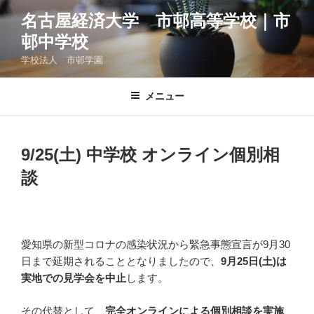
コ
名古屋経済大学 市邨高等学校｜市
ン
邨中学校
テ
ン
学校法人 市邨学園
ツ
へ
メニュー
ス
キ
ッ
9/25(土) 中学校 オンライン個別相
プ
談
愛知県の新型コロナの感染状況から緊急事態宣言が9月30
日まで延期されることとなりましたので、
9月25日(土)は
実地での見学会を中止
します。
その代替として、
完全オンラインによる個別相談を実施