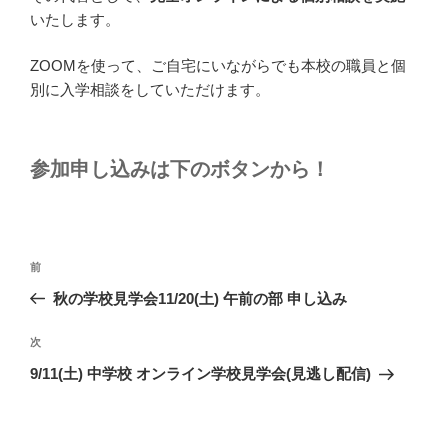
いたします。
ZOOMを使って、ご自宅にいながらでも本校の職員と個
別に入学相談をしていただけます。
参加申し込みは下のボタンから！
投
前
前
稿
の
秋の学校見学会11/20(土) 午前の部 申し込み
ナ
投
ビ
稿
次
次
ゲ
の
9/11(土) 中学校 オンライン学校見学会(見逃し配信)
投
ー
稿
シ