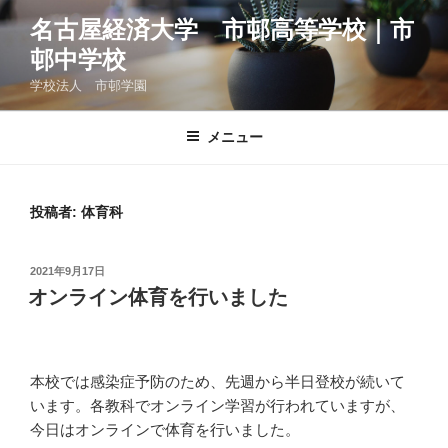
コ
名古屋経済大学 市邨高等学校｜市
ン
邨中学校
テ
ン
学校法人 市邨学園
ツ
へ
メニュー
ス
キ
ッ
投稿者:
体育科
プ
投
2021年9月17日
稿
オンライン体育を行いました
日:
本校では感染症予防のため、先週から半日登校が続いて
います。各教科でオンライン学習が行われていますが、
今日はオンラインで体育を行いました。