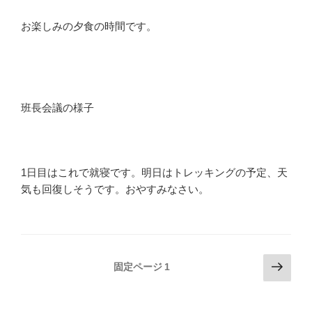
お楽しみの夕食の時間です。
班長会議の様子
1日目はこれで就寝です。明日はトレッキングの予定、天
気も回復しそうです。おやすみなさい。
投
次
固定ページ
1
の
稿
ペ
の