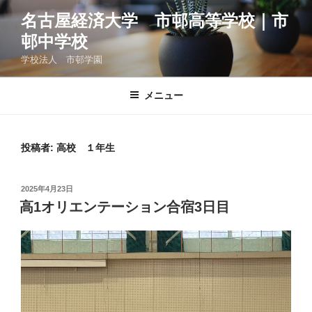
コ
名古屋経済大学 市邨高等学校｜市
ン
邨中学校
テ
ン
学校法人 市邨学園
ツ
へ
メニュー
ス
キ
ッ
投稿者:
高校 １年生
プ
投
2025年4月23日
稿
高1オリエンテーション合宿3日目
日: