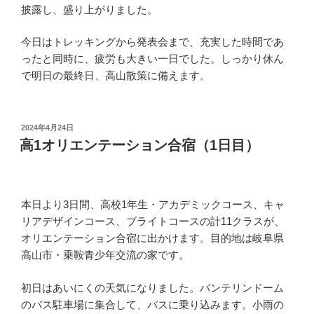
披露し、盛り上がりました。
今日はトレッキングから発表会まで、充実した時間であ
ったと同時に、疲労も大きい一日でした。しっかり休ん
で明日の最終日、高山散策に備えます。
投
2024年4月24日
稿
高1オリエンテーション合宿（1日目）
日:
本日より3日間、高校1年生・アカデミックコース、キャ
リアデザインコース、ブライトコースの計11クラスが、
オリエンテーション合宿に出かけます。目的地は岐阜県
高山市・乗鞍青少年交流の家です。
初日はあいにくの天気になりました。バンテリンドーム
のバス駐車場に集合して、バスに乗り込みます。小雨の