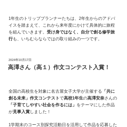
1年生のトリッププランナーたちは、2年生からのアドバ
イスを踏まえて、これから来年度にかけて具体的に旅程
を組んでいきます。
受け身ではなく、自分で創る修学旅
行
も、いちむらならではの取り組みの一つです。
投
2024年10月17日
稿
高澤さん（高１）作文コンテスト入賞！
日:
全国の高校生を対象に名古屋女子大学が主催する
「共に
創る未来」作文コンテスト
で
高校1年生
の
高澤安奈
さんの
「子育てしやすい社会を作るには」
をテーマにした作品
が
見事入賞
しました！
1学期末のコース別探究活動日を活用して作品を応募した