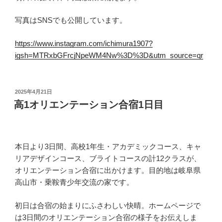
写真はSNSでも公開しています。
https://www.instagram.com/ichimura1907?
igsh=MTRxbGFrcjNpeWM4Nw%3D%3D&utm_source=qr
投
2025年4月21日
稿
高1オリエンテーション合宿1日目
日:
本日より3日間、高校1年生・アカデミックコース、キャ
リアデザインコース、ブライトコースの計12クラスが、
オリエンテーション合宿に出かけます。目的地は岐阜県
高山市・乗鞍青少年交流の家です。
初日は合宿の始まりにふさわしい快晴。ホームページで
は3日間のオリエンテーション合宿の様子をお伝えしま