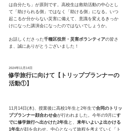
は自分たち」が原則です。高校生は救助活動の中心とし
て「助けられる側」ではなく「助ける側」になる。いつ
起こるか分からない災害に備えて、意識を変えるきっか
けになった講演会になったのではないでしょうか。
お話しくださった
千種区役所・災害ボランティア
の皆さ
ま、誠にありがとうございました！
投
2024年11月14日
稿
修学旅行に向けて【トリッププランナーの
日:
活動①】
11月14日(木)、授業後に高校1年生と2年生で
合同のトリッ
ププランナー顔合わせ会
が行われました。今年の9月に
す
でに修学旅行へ出かけた2年生
と、
来年いよいよ出かける
1年生
が顔を合わせ、中心となって旅程を考えていく「ト