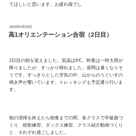
てほしいと思います。お疲れ様でし
投
2024年4月25日
稿
高1オリエンテーション合宿（2日目）
日:
2日目の朝を迎えました。気温は8℃。昨夜は一時大雨が
降りましたが、すっかり晴れました。昼間は暑くなりそ
うです。すっきりとした空気の中、山からのうぐいすの
鳴き声が響いています。トレッキングも予定通り行いま
す。
朝の清掃を終えたら朝食までの間、各クラスで学級旗づ
くり、校歌練習、ダックス練習、クラス紹介動画づくり
と、それぞれ過ごしました。