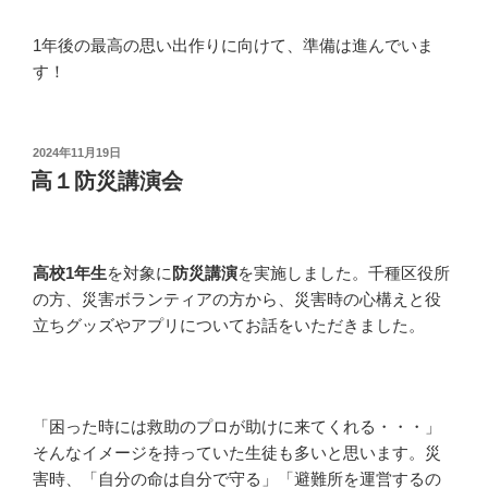
1年後の最高の思い出作りに向けて、準備は進んでいま
す！
投
2024年11月19日
稿
高１防災講演会
日:
高校1年生
を対象に
防災講演
を実施しました。千種区役所
の方、災害ボランティアの方から、災害時の心構えと役
立ちグッズやアプリについてお話をいただきました。
「困った時には救助のプロが助けに来てくれる・・・」
そんなイメージを持っていた生徒も多いと思います。災
害時、「自分の命は自分で守る」「避難所を運営するの