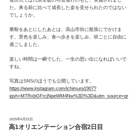
た。来る前に比べて成長した姿を見せられたのではない
でしょうか。
乗鞍をあとにしたあとは、高山市街に散策にでかけま
す。景色を楽しみ、食べ歩きを楽しみ、班ごとに自由に
過ごしました。
楽しい時間は一瞬でした、一生の思い出になればいいで
すね。
写真はSNSのほうでも公開しています。
https://www.instagram.com/ichimura1907?
igsh=MTRxbGFrcjNpeWM4Nw%3D%3D&utm_source=qr
投
2025年4月22日
稿
高1オリエンテーション合宿2日目
日: