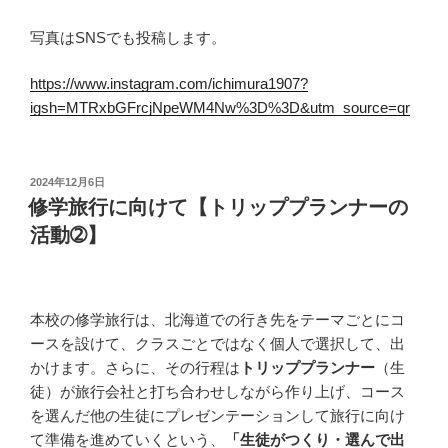
写真はSNSでも投稿します。
https://www.instagram.com/ichimura1907?
igsh=MTRxbGFrcjNpeWM4Nw%3D%3D&utm_source=qr
投
2024年12月6日
稿
修学旅行に向けて【トリッププランナーの
日:
活動➁】
本校の修学旅行は、北海道での行き先をテーマごとにコ
ースを設けて、クラスごとではなく個人で選択して、出
かけます。さらに、その行程は
トリッププランナー
（生
徒）が旅行会社と打ち合わせしながら作り上げ、コース
を選んだ他の生徒にプレゼンテーションして旅行に向け
て準備を進めていくという、
「生徒がつくり・選んで出