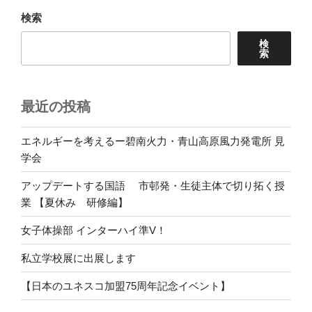
ー
ペ
ジ
検索
ー
検
ジ
索
送
り
最近の投稿
エネルギーを考えるー碧南火力・青山高原風力発電所 見
学会
アップデートする国語 市邨発・生徒主体で切り拓く授
業 【夏休み 研修編】
女子体操部 インターハイ準V！
私立学校展に出展します
【日本のユネスコ加盟75周年記念イベント】