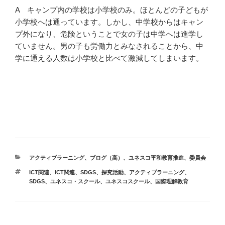
A キャンプ内の学校は小学校のみ。ほとんどの子どもが
小学校へは通っています。しかし、中学校からはキャン
プ外になり、危険ということで女の子は中学へは進学し
ていません。男の子も労働力とみなされることから、中
学に通える人数は小学校と比べて激減してしまいます。
カ
アクティブラーニング
、
ブログ（高）
、
ユネスコ平和教育推進
、
委員会
テ
タ
ICT関連
、
ICT関連、SDGS、探究活動、アクティブラーニング
、
ゴ
グ
SDGS
、
ユネスコ・スクール
、
ユネスコスクール
、
国際理解教育
リ
ー