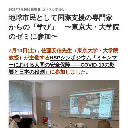
投
2021年7月10日
投稿者:
ユネスコ委員会
稿
地球市民として国際支援の専門家
日:
からの「学び」 〜東京大・大学院
のゼミに参加〜
7月10日(土)，佐藤安信先生（東京大学・大学院
教授）が主催する
HSPシンポジウム「ミャンマ
ーにおける人間の安全保障——COVID-19の影
響と日本の役割」
に参加しました。