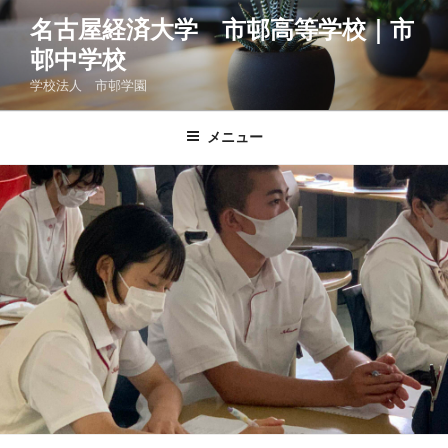
コ
名古屋経済大学 市邨高等学校｜市
ン
邨中学校
テ
ン
学校法人 市邨学園
ツ
へ
メニュー
ス
キ
ッ
プ