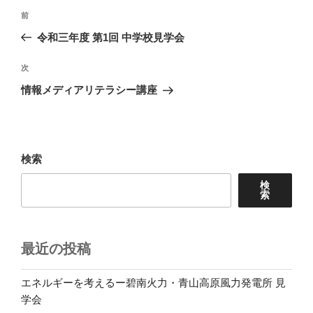
投
前
前
稿
の
令和三年度 第1回 中学校見学会
ナ
投
ビ
稿
次
次
ゲ
の
情報メディアリテラシー講座
投
ー
稿
シ
ョ
検索
ン
検
索
最近の投稿
エネルギーを考えるー碧南火力・青山高原風力発電所 見
学会