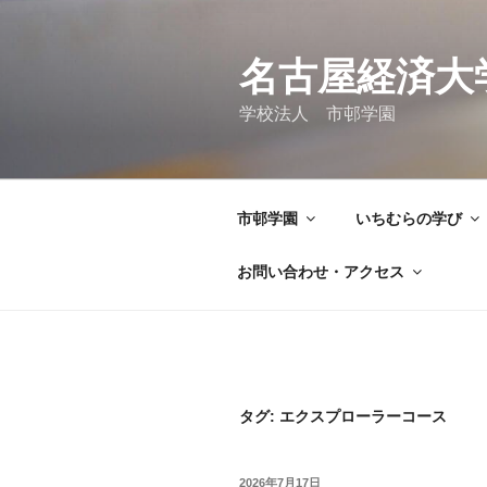
コ
ン
テ
名古屋経済大
ン
学校法人 市邨学園
ツ
へ
ス
キ
市邨学園
いちむらの学び
ッ
プ
お問い合わせ・アクセス
タグ:
エクスプローラーコース
投
2026年7月17日