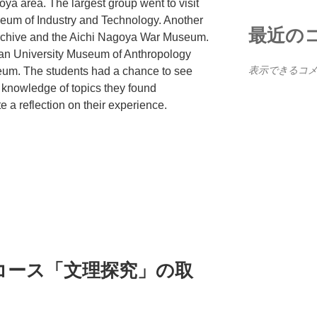
ya area. The largest group went to visit
um of Industry and Technology. Another
最近の
Archive and the Aichi Nagoya War Museum.
zan University Museum of Anthropology
表示できるコ
um. The students had a chance to see
 knowledge of topics they found
te a reflection on their experience.
コース「文理探究」の取