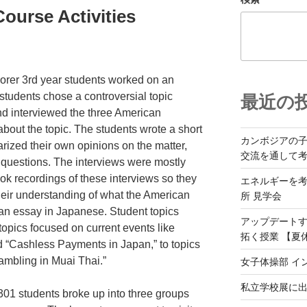
Course Activities
lorer 3rd year students worked on an
 students chose a controversial topic
最近の
 and interviewed the three American
about the topic. The students wrote a short
カンボジアの
ized their own opinions on the matter,
交流を通して
t questions. The interviews were mostly
ok recordings of these interviews so they
エネルギーを
heir understanding of what the American
所 見学会
 an essay in Japanese. Student topics
アップデート
topics focused on current events like
拓く授業 【夏
 “Cashless Payments in Japan,” to topics
Gambling in Muai Thai.”
女子体操部 イ
私立学校展に
 301 students broke up into three groups