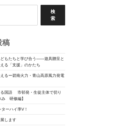
検
索
投稿
子どもたちと学び合う――遊具贈呈と
考える「支援」のかたち
考えるー碧南火力・青山高原風力発電
する国語 市邨発・生徒主体で切り
休み 研修編】
ンターハイ準V！
出展します