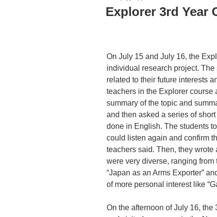
稿
Explorer 3rd Year 
日:
On July 15 and July 16, the Exp
individual research project. The
related to their future interests
teachers in the Explorer course 
summary of the topic and summar
and then asked a series of shor
done in English. The students to
could listen again and confirm t
teachers said. Then, they wrote
were very diverse, ranging from 
“Japan as an Arms Exporter” and
of more personal interest like “
On the afternoon of July 16, the