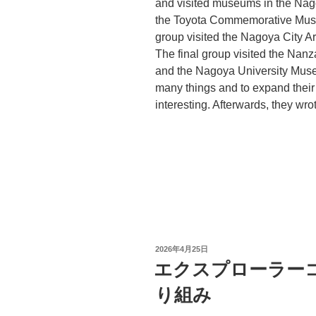
and visited museums in the Nago
the Toyota Commemorative Muse
group visited the Nagoya City 
The final group visited the Nan
and the Nagoya University Muse
many things and to expand their
interesting. Afterwards, they wro
投
2026年4月25日
稿
エクスプローラー
日:
り組み