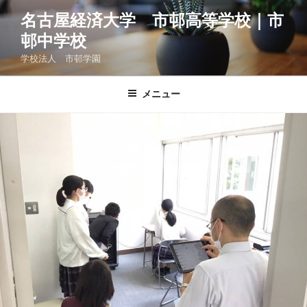
コ
名古屋経済大学 市邨高等学校｜市
ン
邨中学校
テ
ン
学校法人 市邨学園
ツ
へ
メニュー
ス
キ
ッ
プ