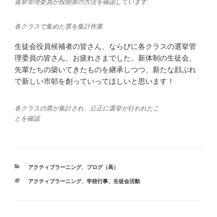
選挙管理委員が投開票の方法を確認しています
各クラスで集めた票を集計作業
生徒会役員候補者の皆さん、ならびに各クラスの選挙管
理委員の皆さん、お疲れさまでした。新体制の生徒会、
先輩たちの築いてきたものを継承しつつ、新たな顔ぶれ
で新しい市邨を創っていってほしいと思います！
各クラスの票が集計され、公正に選挙が行われたこ
とを確認
カ
アクティブラーニング
、
ブログ（高）
テ
タ
アクティブラーニング
、
学校行事
、
生徒会活動
ゴ
グ
リ
ー