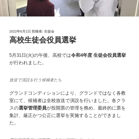
投
2022年6月1日
投稿者:
生徒会
稿
高校生徒会役員選挙
日:
5月31日(火)の午後、高校では
令和4年度 生徒会役員選挙
が行われました。
放送で演説を行う候補者たち
グランドコンディションにより、グランドではなく各教
室にて、候補者は全校放送で演説を行いました。各クラ
スの
選挙管理委員
が投開票の管理を務め、最終的に票を
集計、厳正かつ公正に選挙を実施することができまし
た。