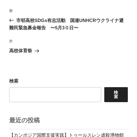
投
前
前
稿
の
市邨高校SDGs有志活動 国連UNHCRウクライナ避
ナ
投
難民緊急募金報告 〜5月3０日〜
ビ
稿
ゲ
次
次
の
ー
高校体育祭
投
シ
稿
ョ
ン
検索
検
索
最近の投稿
【カンボジア国際支援実践】トゥールスレン虐殺博物館