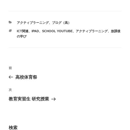
カ
アクティブラーニング
、
ブログ（高）
テ
タ
ICT関連
、
IPAD
、
SCHOOL YOUTUBE
、
アクティブラーニング
、
放課後
ゴ
グ
の学び
リ
ー
投
前
前
稿
の
高校体育祭
ナ
投
ビ
稿
次
次
ゲ
の
教育実習生 研究授業
投
ー
稿
シ
ョ
検索
ン