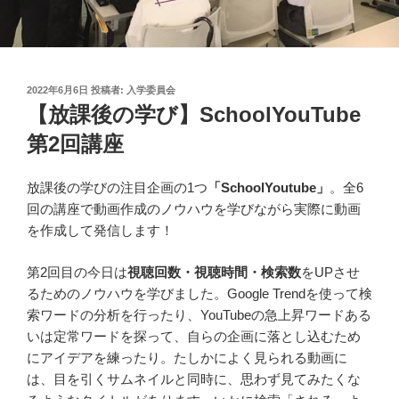
投
2022年6月6日
投稿者:
入学委員会
稿
【放課後の学び】SchoolYouTube
日:
第2回講座
放課後の学びの注目企画の1つ
「SchoolYoutube」
。全6
回の講座で動画作成のノウハウを学びながら実際に動画
を作成して発信します！
第2回目の今日は
視聴回数・視聴時間・検索数
をUPさせ
るためのノウハウを学びました。Google Trendを使って検
索ワードの分析を行ったり、YouTubeの急上昇ワードある
いは定常ワードを探って、自らの企画に落とし込むため
にアイデアを練ったり。たしかによく見られる動画に
は、目を引くサムネイルと同時に、思わず見てみたくな