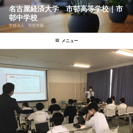
コ
名古屋経済大学 市邨高等学校｜市
ン
邨中学校
テ
ン
学校法人 市邨学園
ツ
へ
メニュー
ス
キ
ッ
プ