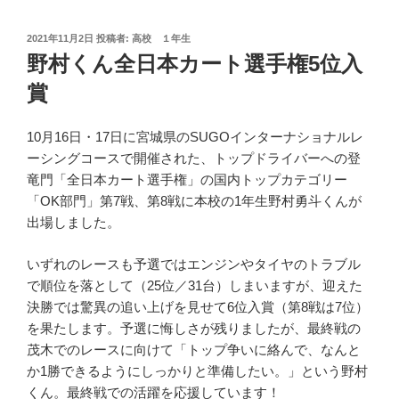
投
2021年11月2日
投稿者:
高校 １年生
稿
野村くん全日本カート選手権5位入
日:
賞
10月16日・17日に宮城県のSUGOインターナショナルレ
ーシングコースで開催された、トップドライバーへの登
竜門「全日本カート選手権」の国内トップカテゴリー
「OK部門」第7戦、第8戦に本校の1年生野村勇斗くんが
出場しました。
いずれのレースも予選ではエンジンやタイヤのトラブル
で順位を落として（25位／31台）しまいますが、迎えた
決勝では驚異の追い上げを見せて6位入賞（第8戦は7位）
を果たします。予選に悔しさが残りましたが、最終戦の
茂木でのレースに向けて「トップ争いに絡んで、なんと
か1勝できるようにしっかりと準備したい。」という野村
くん。最終戦での活躍を応援しています！