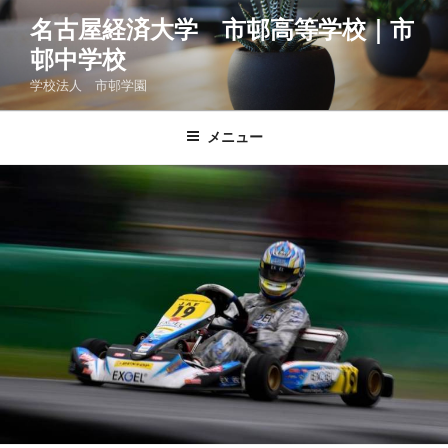
コ
名古屋経済大学 市邨高等学校｜市
ン
邨中学校
テ
ン
学校法人 市邨学園
ツ
へ
メニュー
ス
キ
ッ
プ