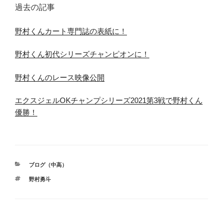
過去の記事
野村くんカート専門誌の表紙に！
野村くん初代シリーズチャンピオンに！
野村くんのレース映像公開
エクスジェルOKチャンプシリーズ2021第3戦で野村くん
優勝！
カ
ブログ（中高）
テ
タ
野村勇斗
ゴ
グ
リ
ー