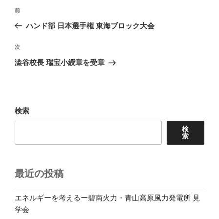
投
前
前
稿
の
ハンド部 日本選手権 東海ブロック大会
ナ
投
ビ
稿
次
次
ゲ
の
澁谷校長 瑞宝小綬章を受章
投
ー
稿
シ
ョ
検索
ン
検
索
最近の投稿
エネルギーを考えるー碧南火力・青山高原風力発電所 見
学会