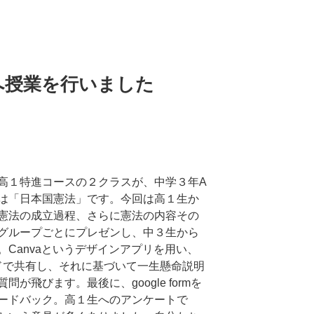
へ授業を行いました
高１特進コースの２クラスが、中学３年A
は「日本国憲法」です。今回は高１生か
憲法の成立過程、さらに憲法の内容その
グループごとにプレゼンし、中３生から
Canvaというデザインアプリを用い、
ドで共有し、それに基づいて一生懸命説明
が飛びます。最後に、google formを
ードバック。高１生へのアンケートで