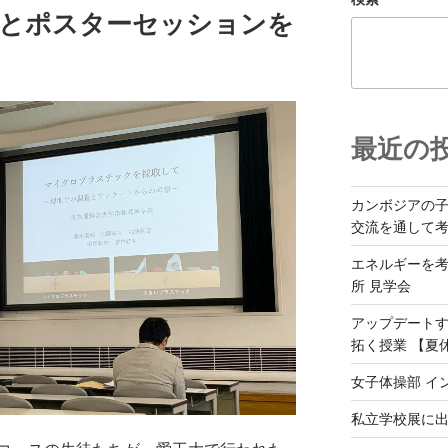
表とポスターセッションを
最近の
カンボジアの
交流を通して
エネルギーを
所 見学会
アップデート
拓く授業 【夏
女子体操部 イ
私立学校展に